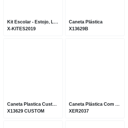
Kit Escolar - Estojo, Lapis C Borracha, Caneta, Borracha 60 E Apontador
Caneta Plástica
X-KITES2019
X13629B
Caneta Plastica Customizada Com Carga Azul E Tampa Removivel X13629 Cs
Caneta Plástica Com Marca Texto, Contém Detalhe Emborrachado E Tampa Protetora
X13629 CUSTOM
XER2037