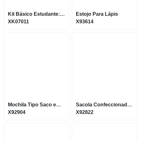
Kit Básico Estudante: 1 Ecobag | 1 Caderno | 1 Lápis Ou Caneta
Estojo Para Lápis
XK07011
X93614
Mochila Tipo Saco em non-woven (80 g/m²) com alças X92904
Sacola Confeccionada em 100% Algodão Canvas X92822
X92904
X92822