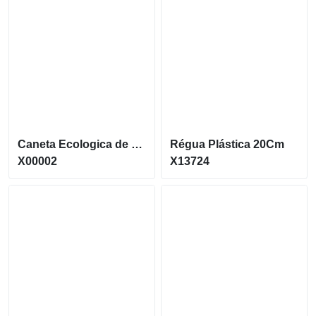
Caneta Ecologica de papelão com clipe de Plastico X00002
Régua Plástica 20Cm
X00002
X13724