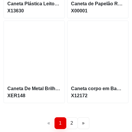
Caneta Plástica Leitosa Com Acionamento Por Clique X13630
Caneta de Papelão Reciclado com detalhes Coloridos X00001
X13630
X00001
Caneta De Metal Brilhante
Caneta corpo em Bambu esferográfica azul e acionamento por clique X12172
XER148
X12172
«
1
2
»