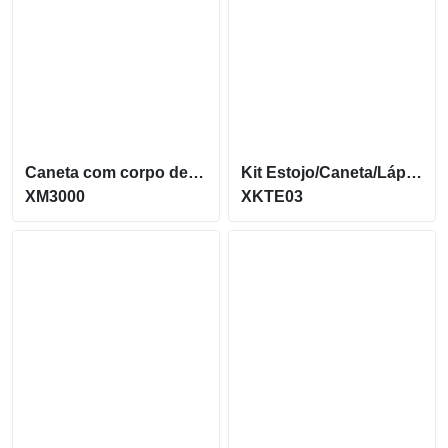
Caneta com corpo de Plástico e com Marca Texto XM3000
Kit Estojo/Caneta/Lápis Com Borracha
XM3000
XKTE03