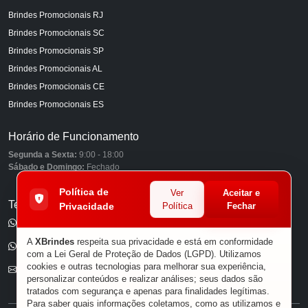
Brindes Promocionais RJ
Brindes Promocionais SC
Brindes Promocionais SP
Brindes Promocionais AL
Brindes Promocionais CE
Brindes Promocionais ES
Horário de Funcionamento
Segunda a Sexta:
9:00 - 18:00
Sábado e Domingo:
Fechado
Política de
Ver
Aceitar e
Telefones
Privacidade
Política
Fechar
(11) 98849-6959
A
XBrindes
respeita sua privacidade e está em conformidade
(11) 96585-7462
com a Lei Geral de Proteção de Dados (LGPD). Utilizamos
cookies e outras tecnologias para melhorar sua experiência,
E-mail
personalizar conteúdos e realizar análises; seus dados são
tratados com segurança e apenas para finalidades legítimas.
Para saber quais informações coletamos, como as utilizamos e