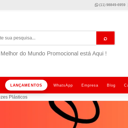
(11) 98849-6959
⌕
Melhor do Mundo Promocional está Aqui !
LANÇAMENTOS
WhatsApp
Empresa
Blog
C
zes Plásticos