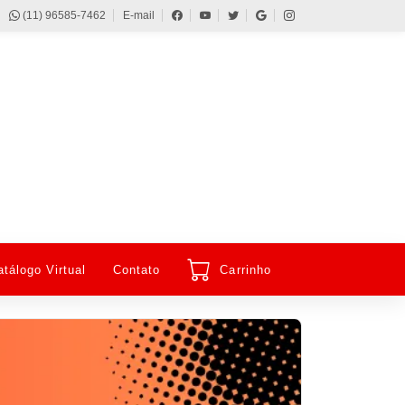
(11) 96585-7462
E-mail
atálogo Virtual
Contato
Carrinho