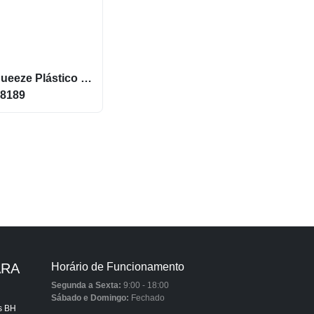
Squeeze Plástico De 700Ml Com Tampa Rosqueavel X08189
8189
ARA
Horário de Funcionamento
Segunda a Sexta:
9:00 - 18:00
Sábado e Domingo:
Fechado
s BH