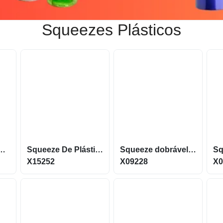
Squeezes Plásticos
 Com Infusor 700Ml
Squeeze De Plástico Pead Capacidade De 500Ml X15252
Squeeze dobrável com capacidade para até 500ml X09228
X15252
X09228
X0