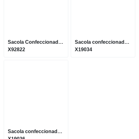
Sacola Confeccionada em 100% Algodão Canvas X92822
Sacola confeccionada em lona 356g/m² com revestimento interno em poliéster X19034
X92822
X19034
Sacola confeccionada em lona resistente a respingos dágua X19036
X19036