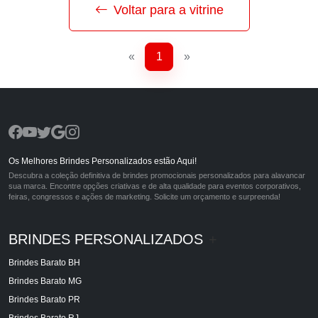
Voltar para a vitrine
«
1
»
Os Melhores Brindes Personalizados estão Aqui!
Descubra a coleção definitiva de brindes promocionais personalizados para alavancar
sua marca. Encontre opções criativas e de alta qualidade para eventos corporativos,
feiras, congressos e ações de marketing. Solicite um orçamento e surpreenda!
BRINDES PERSONALIZADOS
+
Brindes Barato BH
Brindes Barato MG
Brindes Barato PR
Brindes Barato RJ