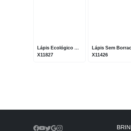
Lápis Ecológico C/ Borracha
X11827
X11426
BRI