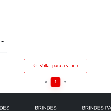
Lápis Sem Borracha
Voltar para a vitrine
«
1
»
NDES
BRINDES
BRINDES P