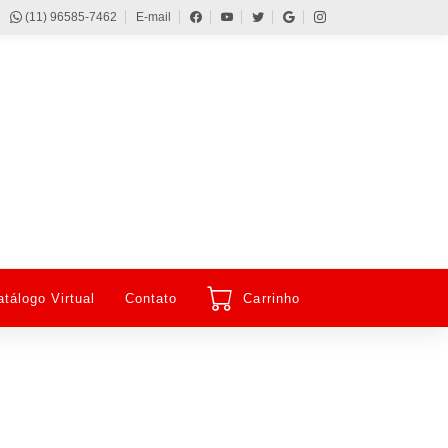
(11) 96585-7462
E-mail
atálogo Virtual
Contato
Carrinho