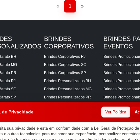
«
1
»
NDES
BRINDES
BRINDES P
SONALIZADOS
CORPORATIVOS
EVENTOS
Barato BH
Brindes Corporativos RJ
Brindes Promocionai
Barato MG
Brindes Corporativos SC
Brindes Promociona
Barato PR
Brindes Corporativos SP
Brindes Promocionai
Barato RJ
Brindes Personalizados BH
Brindes Promocionai
Barato SC
Brindes Personalizados MG
Brindes Promocionai
Barato SP
Brindes Personalizados PR
Brindes Promocionai
Corporativos BH
Brindes Personalizados RJ
Brindes Promocionai
a de Privacidade
Ver Política
Ac
Corporativos MG
Brindes Personalizados SC
Brindes Promocionai
Corporativos PR
Brindes Personalizados SP
Brindes Promocionai
ita sua privacidade e está em conformidade com a Lei Geral de Proteção d
s e outras tecnologias para melhorar sua experiência, personalizar conteúdos
ados são tratados com segurança e apenas para finalidades legítimas. Para s