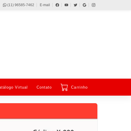
(11) 96585-7462
E-mail
atálogo Virtual
Contato
Carrinho