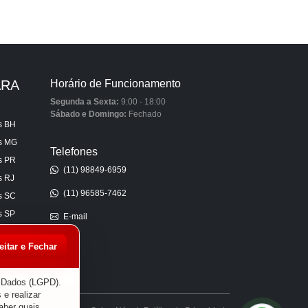
ARA
Horário de Funcionamento
Segunda a Sexta:
9:00 - 18:00
Sábado e Domingo:
Fechado
s BH
is MG
Telefones
s PR
(11) 98849-6959
s RJ
(11) 96585-7462
s SC
s SP
E-mail
s AL
eitar e Fechar
s CE
s ES
e Dados (LGPD).
 e realizar
aber quais