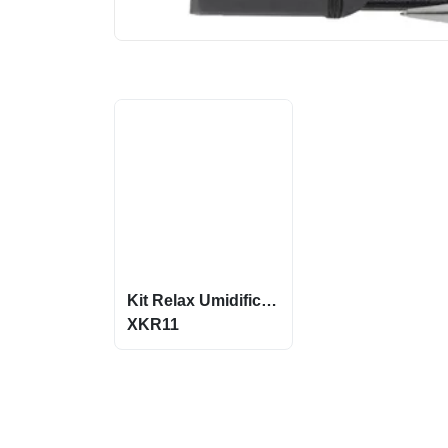
Kit Relax Umidificador + Vela + Essencia Conecte-Se Ao Bem-Estar Xkr11
XKR11