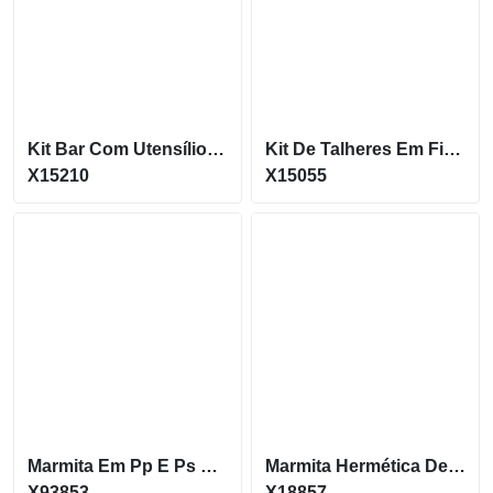
Kit Bar Com Utensílios Essenciais Em Inox Possui Um Design Moderno X15210
Kit De Talheres Em Fibra De Trigo. Contém Três Peças X15055
X15210
X15055
Marmita Em Pp E Ps Com 2 Compartimentos (680 Ml Cada)
Marmita Hermética De Palha De Trigo Livre De Bpa X18857
X93853
X18857