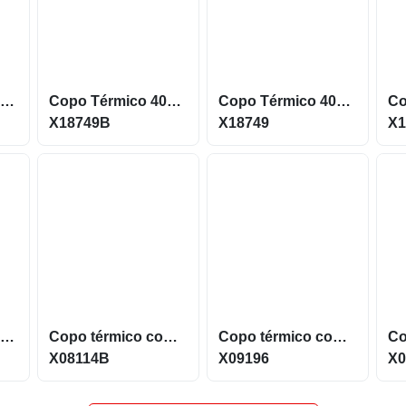
Copo térmico 380 ML Multiuso com parede dupla em inox, X04014B
Copo Térmico 400ml com Caixa de Som Bluetooth X18749B
Copo Térmico 400ML de Inox com Caixa de Som e Capacidade 400ml X18749
X18749B
X18749
X1
Copo térmico 800 ML em inox com parede dupla X08146A
Copo térmico com capacidade máxima de 300ml X08114B
Copo térmico com capacidade para até 600ml X09196
X08114B
X09196
X0