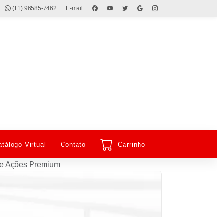
(11) 96585-7462
E-mail
atálogo Virtual
Contato
Carrinho
s e Ações Premium