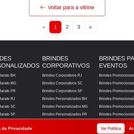
Voltar para a vitrine
«
1
2
3
»
NDES
BRINDES
BRINDES P
SONALIZADOS
CORPORATIVOS
EVENTOS
Barato BH
Brindes Corporativos RJ
Brindes Promocionai
Barato MG
Brindes Corporativos SC
Brindes Promociona
Barato PR
Brindes Corporativos SP
Brindes Promocionai
Barato RJ
Brindes Personalizados BH
Brindes Promocionai
Barato SC
Brindes Personalizados MG
Brindes Promocionai
Barato SP
Brindes Personalizados PR
Brindes Promocionai
Corporativos BH
Brindes Personalizados RJ
Brindes Promocionai
a de Privacidade
Ver Política
Ac
Corporativos MG
Brindes Personalizados SC
Brindes Promocionai