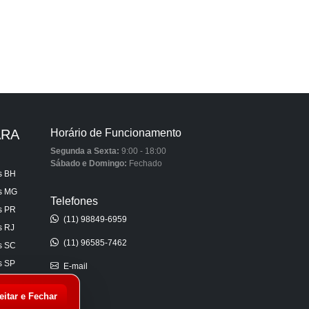
ARA
Horário de Funcionamento
Segunda a Sexta:
9:00 - 18:00
Sábado e Domingo:
Fechado
s BH
is MG
Telefones
s PR
(11) 98849-6959
s RJ
(11) 96585-7462
s SC
s SP
E-mail
s AL
eitar e Fechar
s CE