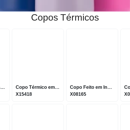
Copos Térmicos
Copo Térmico em inox 304 com base antiderrapante X09073
Copo Térmico em inox 350 ML com Parede Dupla X15418
Copo Feito em Inox 50ML Kit vem com 4 Peças X08165
X15418
X08165
X0