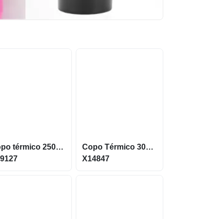
Copo térmico 250 ML em inox com pintura eletrostática X09127
Copo Térmico 300ml em Inox com Parede Dupla X14847
9127
X14847