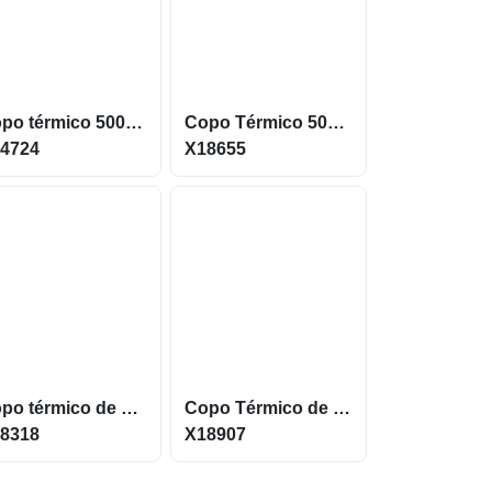
Copo térmico 500 ML de inox Com parede dupla X14724
Copo Térmico 500 ML Feito em Inox com canudo X18655
4724
X18655
Copo térmico de 1,25L em inox com parede Dupla X08318
Copo Térmico de 280ml com Parede Dupla e Tampa Anti-Vazamento X18907
8318
X18907