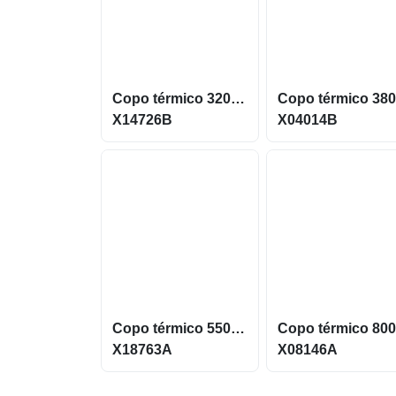
Copo térmico 320ml de parede dupla em inox livre de BPA X14726B
X14726B
X04014B
Copo térmico 550 ML feito em aço inox 304 X18763A
X18763A
X08146A