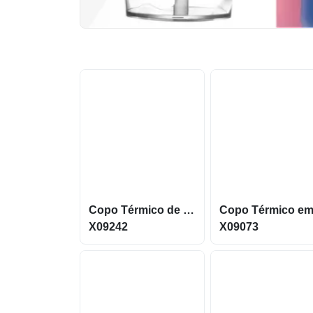
Copo Térmico de 800ml com parede dupla em inox 304 X09242
X09242
X09073