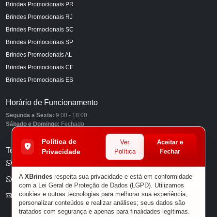
Brindes Promocionais PR
Brindes Promocionais RJ
Brindes Promocionais SC
Brindes Promocionais SP
Brindes Promocionais AL
Brindes Promocionais CE
Brindes Promocionais ES
Horário de Funcionamento
Segunda a Sexta:
9:00 - 18:00
Sábado e Domingo:
Fechado
Política de
Ver
Aceitar e
Telefones
Privacidade
Política
Fechar
(11) 98849-6959
A
XBrindes
respeita sua privacidade e está em conformidade
(11) 96585-7462
com a Lei Geral de Proteção de Dados (LGPD). Utilizamos
cookies e outras tecnologias para melhorar sua experiência,
E-mail
personalizar conteúdos e realizar análises; seus dados são
tratados com segurança e apenas para finalidades legítimas.