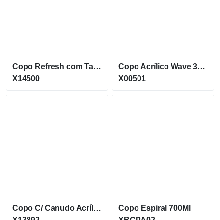
Copo Refresh com Tampa e Canudo possui capacidade de 500ml X14500
Copo Acrílico Wave 350Ml C/ Tampa E Canudo
X14500
X00501
Copo C/ Canudo Acrílico 1 Litro
Copo Espiral 700Ml
X13892
XBCPA02