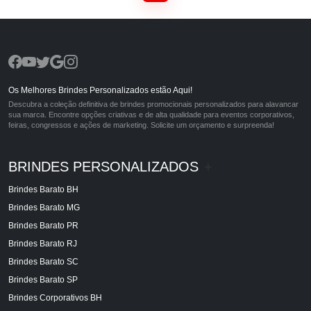
Os Melhores Brindes Personalizados estão Aqui!
Descubra a coleção definitiva de brindes promocionais personalizados para alavancar
sua marca. Encontre opções criativas e de alta qualidade para eventos corporativos,
feiras, congressos e ações de marketing. Solicite um orçamento e surpreenda!
BRINDES PERSONALIZADOS
+
Brindes Barato BH
Brindes Barato MG
Brindes Barato PR
Brindes Barato RJ
Brindes Barato SC
Brindes Barato SP
Brindes Corporativos BH