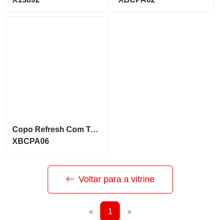
Copo Refresh Com Tampa E Canudo 550Ml
XBCPA06
Voltar para a vitrine
«
1
»