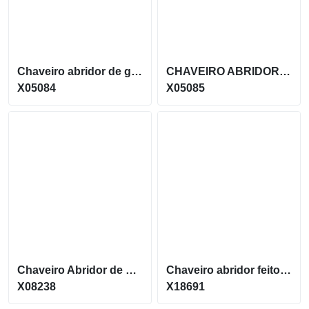
Chaveiro abridor de garrafas formato de um pé X05084
CHAVEIRO ABRIDOR DE GARRAFAS METÁLICO COM FORMATO DE LAGARTO X05085
X05084
X05085
Chaveiro Abridor de metal no formato retangular X08238
Chaveiro abridor feito em aço com formato de uma casa X18691
X08238
X18691