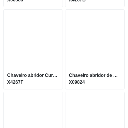
Chaveiro abridor Curvo com acabamento fosco X4267F
Chaveiro abridor de Garrafas em metal retangular X09824
X4267F
X09824