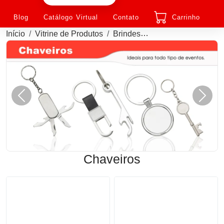
Blog
Catálogo Virtual
Contato
Carrinho
Início
Vitrine de Produtos
Brindes
Chaveiros Personal
Anterior
Próxi
Chaveiros