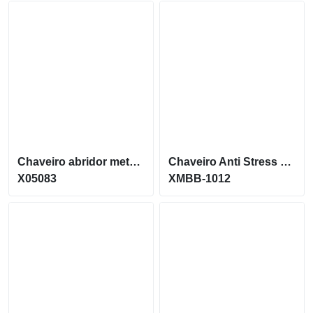
Chaveiro abridor metálico em formato de chinelo X05083
Chaveiro Anti Stress Bola Lisa Vinil Personalizada XMBB-1012
X05083
XMBB-1012