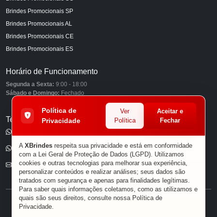
Brindes Promocionais SP
Brindes Promocionais AL
Brindes Promocionais CE
Brindes Promocionais ES
Horário de Funcionamento
Segunda a Sexta:
9:00 - 18:00
Sábado e Domingo:
Fechado
Política de
Ver
Aceitar e
Telefones
Privacidade
Política
Fechar
(11) 98849-6959
A
XBrindes
respeita sua privacidade e está em conformidade
(11) 96585-7462
com a Lei Geral de Proteção de Dados (LGPD). Utilizamos
cookies e outras tecnologias para melhorar sua experiência,
E-mail
personalizar conteúdos e realizar análises; seus dados são
tratados com segurança e apenas para finalidades legítimas.
Para saber quais informações coletamos, como as utilizamos e
quais são seus direitos, consulte nossa
Política de
® XBRINDES
Privacidade
.
Sobre Nós
|
Política de Privacidade