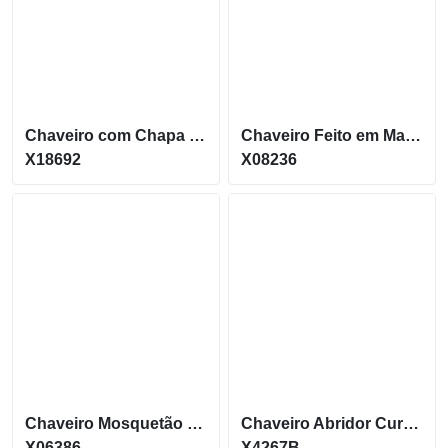
Chaveiro com Chapa metálica Personalizável X18692
Chaveiro Feito em Madeira com detalhe em couro X08236
X18692
X08236
Chaveiro Mosquetão com Suporte para Garrafa X06386
Chaveiro Abridor Curvo com acabamento brilhante X4267B
X06386
X4267B