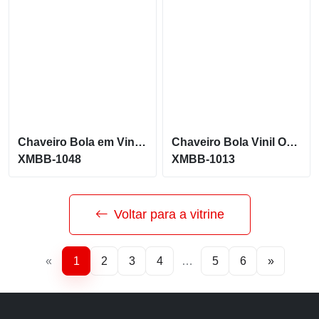
Chaveiro Bola em Vinil de Tênis Personalizado XMBB-1048
Chaveiro Bola Vinil Oca com Pintura Basquete Personalizado XMBB-1013
XMBB-1048
XMBB-1013
Voltar para a vitrine
«
1
2
3
4
…
5
6
»