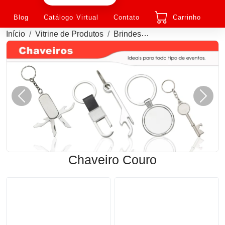
Blog
Catálogo Virtual
Contato
Carrinho
Início
Vitrine de Produtos
Brindes
Chaveiro de Couro P
Anterior
Próxi
Chaveiro Couro