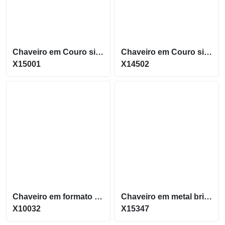
Chaveiro em Couro sintético com Metal Brilhante X15001
Chaveiro em Couro sintético com Metal e duas argolas X14502
X15001
X14502
Chaveiro em formato retangular com alça de couro sintético X10032
Chaveiro em metal brilhante com alça de couro sintético X15347
X10032
X15347