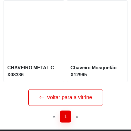
CHAVEIRO METAL COM MOSQUETÃO
Chaveiro Mosquetão com alça de Couro sintético X12965
X08336
X12965
Voltar para a vitrine
«
1
»