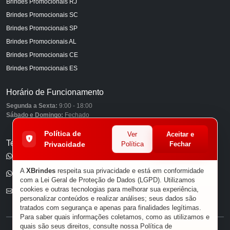
Brindes Promocionais RJ
Brindes Promocionais SC
Brindes Promocionais SP
Brindes Promocionais AL
Brindes Promocionais CE
Brindes Promocionais ES
Horário de Funcionamento
Segunda a Sexta:
9:00 - 18:00
Sábado e Domingo:
Fechado
Política de
Ver
Aceitar e
Telefones
Privacidade
Política
Fechar
(11) 98849-6959
A
XBrindes
respeita sua privacidade e está em conformidade
(11) 96585-7462
com a Lei Geral de Proteção de Dados (LGPD). Utilizamos
cookies e outras tecnologias para melhorar sua experiência,
E-mail
personalizar conteúdos e realizar análises; seus dados são
tratados com segurança e apenas para finalidades legítimas.
Para saber quais informações coletamos, como as utilizamos e
quais são seus direitos, consulte nossa
Política de
® XBRINDES