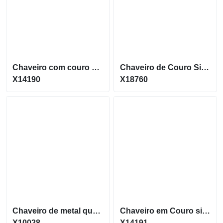
Chaveiro com couro sintético e argola giratória X14190
Chaveiro de Couro Sintético com Formato Minimalista X18760
X14190
X18760
Chaveiro de metal quadrado com alça de couro X10028
Chaveiro em Couro sintético com 4 argolas de Metal X14191
X10028
X14191