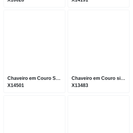
Chaveiro em Couro Sintético com detalhe de Metal Brilhante X14501
Chaveiro em Couro sintético com detalhe de Metal X13483
X14501
X13483