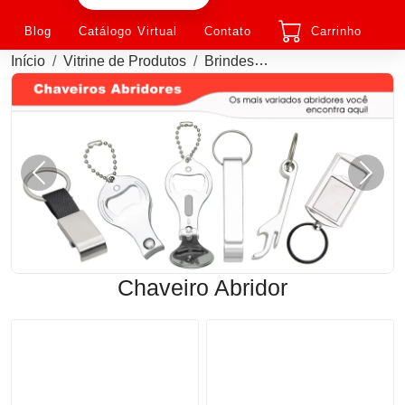
Blog
Catálogo Virtual
Contato
Carrinho
Início
Vitrine de Produtos
Brindes
Chaveiro Abridor Pe
Anterior
Próxi
Chaveiro Abridor