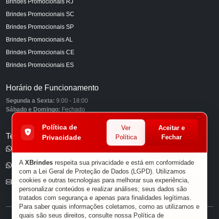
Brindes Promocionais RJ
Brindes Promocionais SC
Brindes Promocionais SP
Brindes Promocionais AL
Brindes Promocionais CE
Brindes Promocionais ES
Horário de Funcionamento
Segunda a Sexta:
9:00 - 18:00
Sábado e Domingo:
Fechado
Política de
Ver
Aceitar e
Telefones
Privacidade
Política
Fechar
(11) 98849-6959
A
XBrindes
respeita sua privacidade e está em conformidade
(11) 96585-7462
com a Lei Geral de Proteção de Dados (LGPD). Utilizamos
cookies e outras tecnologias para melhorar sua experiência,
E-mail
personalizar conteúdos e realizar análises; seus dados são
tratados com segurança e apenas para finalidades legítimas.
Para saber quais informações coletamos, como as utilizamos e
quais são seus direitos, consulte nossa
Política de
® XBRINDES