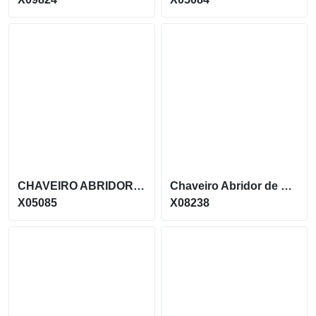
CHAVEIRO ABRIDOR DE GARRAFAS METÁLICO COM FORMATO DE LAGARTO X05085
Chaveiro Abridor de metal no formato retangular X08238
X05085
X08238