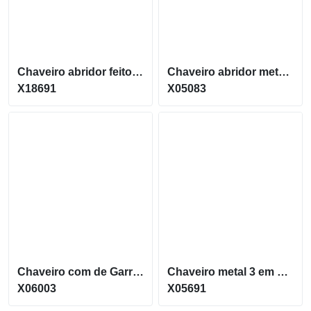
Chaveiro abridor feito em aço com formato de uma casa X18691
Chaveiro abridor metálico em formato de chinelo X05083
X18691
X05083
Chaveiro com de Garrafas Abridor em Madeira X06003
Chaveiro metal 3 em 1: abridor, cortador e lixa X05691
X06003
X05691