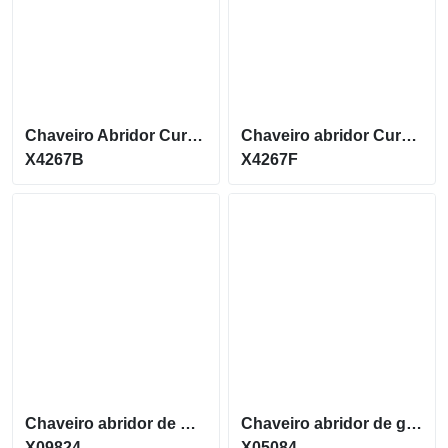
Chaveiro Abridor Curvo com acabamento brilhante X4267B
Chaveiro abridor Curvo com acabamento fosco X4267F
X4267B
X4267F
Chaveiro abridor de Garrafas em metal retangular X09824
Chaveiro abridor de garrafas formato de um pé X05084
X09824
X05084