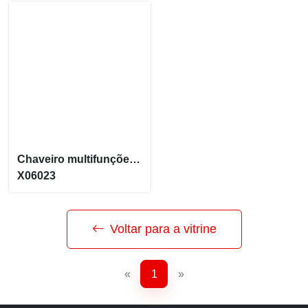
Chaveiro multifunções com estrutura em madeira e aço inox X06023
X06023
Voltar para a vitrine
«
1
»