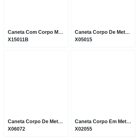
Caneta Com Corpo Metálico, Acabamento Em Bambu E Ponteira Touch X15011B
Caneta Corpo De Metal Com Ponteira Touch E Acionamento Por Clique X05015
X15011B
X05015
Caneta Corpo De Metal Com Ponteira Touch E Acionamento Por Rotação X06072
Caneta Corpo Em Metal Com Carga Azul E Ponteira Touch X02055
X06072
X02055