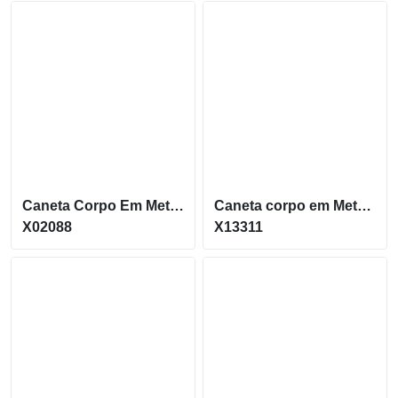
Caneta Corpo Em Metal Com Ponteira Touch E Acionamento Por Clique X02088
Caneta corpo em Metal com Ponteira Touch Screen X13311
X02088
X13311