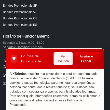
Brindes Promocionais SP
Brindes Promocionais AL
Brindes Promocionais CE
Brindes Promocionais ES
Horário de Funcionamento
Segunda a Sexta:
9:00 - 18:00
Sábado e Domingo:
Fechado
Política de
Ver
Aceitar e
Telefones
Privacidade
Política
Fechar
(11) 98849-6959
A
XBrindes
respeita sua privacidade e está em conformidade
(11) 96585-7462
com a Lei Geral de Proteção de Dados (LGPD). Utilizamos
cookies e outras tecnologias para melhorar sua experiência,
E-mail
personalizar conteúdos e realizar análises; seus dados são
tratados com segurança e apenas para finalidades legítimas.
Para saber quais informações coletamos, como as utilizamos e
quais são seus direitos, consulte nossa
Política de
® XBRINDES
Privacidade
.
Sobre Nós
|
Política de Privacidade