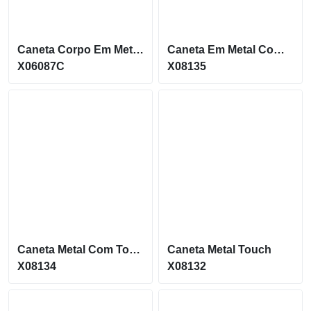
Caneta Corpo Em Metal E Com Ponta Acionador Touch X06087C
Caneta Em Metal Com Ponteira Touch E Dispositivo Antiestresse X08135
X06087C
X08135
Caneta Metal Com Touch E Dispositivo Antiestresse X08134
Caneta Metal Touch
X08134
X08132