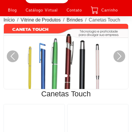
Blog
Catálogo Virtual
Contato
Carrinho
Início
Vitrine de Produtos
Brindes
Canetas Touch
Anterior
Próxi
Canetas Touch