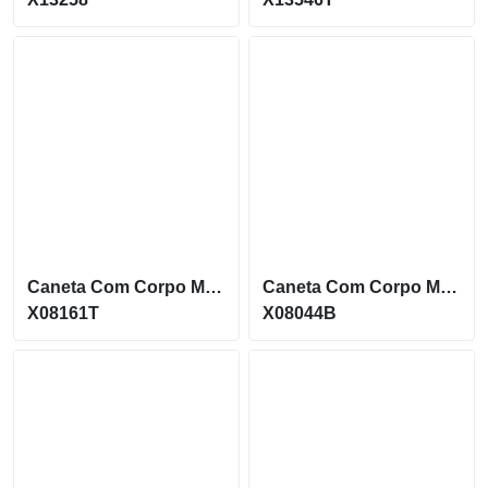
Caneta Com Corpo Metálico E Ponteira Touch Acionamento Por Clique X08161T
Caneta Com Corpo Metálico E Ponteira Touch X08044B
X08161T
X08044B