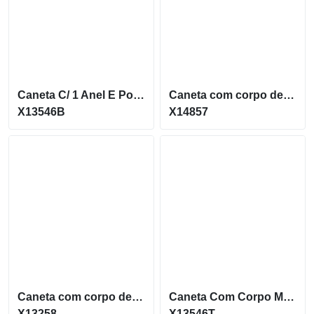
Caneta C/ 1 Anel E Ponta Touch (Mult. De 100)
Caneta com corpo de Metal e Ponteira Touch acionamento por clique X14857
X13546B
X14857
Caneta com corpo de Metal e Ponteira Touch X13258
Caneta Com Corpo Metal E Ponteira Touch Screen X13546T
X13258
X13546T