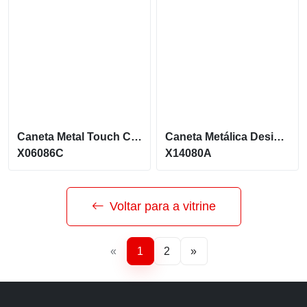
Caneta Metal Touch Com Carga Azul E Grips De Borracha X06086B
Caneta Metálica Design Atual Com Touch Screen X14080A
X06086C
X14080A
Voltar para a vitrine
«
1
2
»