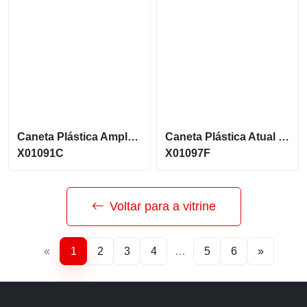
Caneta Plástica Ampla Are De Personalizacao Tem Acionamento Por Clique X01091C
Caneta Plástica Atual Com Carga Azul E Acionamento Por Clique X01097F
X01091C
X01097F
Voltar para a vitrine
«
1
2
3
4
…
5
6
»