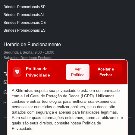
Brindes Promocionais SP
Brindes Promocionais AL
Brindes Promocionais CE
Brindes Promocionais ES
Horário de Funcionamento
Segunda a Sexta:
9:00 - 18:00
Sábado e Domingo:
Fechado
Política de
Ver
Aceitar e
Telefones
Privacidade
Política
Fechar
(11) 98849-6959
A
XBrindes
respeita sua privacidade e está em conformidade
(11) 96585-7462
com a Lei Geral de Proteção de Dados (LGPD). Utilizamos
cookies e outras tecnologias para melhorar sua experiência,
E-mail
personalizar conteúdos e realizar análises; seus dados são
tratados com segurança e apenas para finalidades legítimas.
Para saber quais informações coletamos, como as utilizamos e
quais são seus direitos, consulte nossa
Política de
® XBRINDES
Privacidade
.
Sobre Nós
|
Política de Privacidade