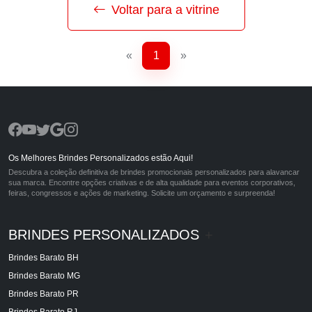
Voltar para a vitrine
«
1
»
Os Melhores Brindes Personalizados estão Aqui!
Descubra a coleção definitiva de brindes promocionais personalizados para alavancar
sua marca. Encontre opções criativas e de alta qualidade para eventos corporativos,
feiras, congressos e ações de marketing. Solicite um orçamento e surpreenda!
BRINDES PERSONALIZADOS
+
Brindes Barato BH
Brindes Barato MG
Brindes Barato PR
Brindes Barato RJ