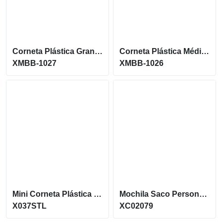
Corneta Plástica Grande de Tamanho 41 cm XMBB-1027
Corneta Plástica Média de Tamanho 29 cm XMBB-1026
XMBB-1027
XMBB-1026
Mini Corneta Plástica Personalizada para Eventos X037STL
Mochila Saco Personalizada
X037STL
XC02079