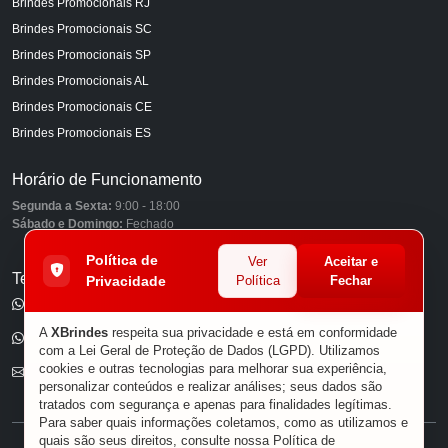
Brindes Promocionais RJ
Brindes Promocionais SC
Brindes Promocionais SP
Brindes Promocionais AL
Brindes Promocionais CE
Brindes Promocionais ES
Horário de Funcionamento
Segunda a Sexta:
9:00 - 18:00
Sábado e Domingo:
Fechado
Política de
Ver
Aceitar e
Telefones
Privacidade
Política
Fechar
(11) 98849-6959
A
XBrindes
respeita sua privacidade e está em conformidade
(11) 96585-7462
com a Lei Geral de Proteção de Dados (LGPD). Utilizamos
cookies e outras tecnologias para melhorar sua experiência,
E-mail
personalizar conteúdos e realizar análises; seus dados são
tratados com segurança e apenas para finalidades legítimas.
Para saber quais informações coletamos, como as utilizamos e
quais são seus direitos, consulte nossa
Política de
® XBRINDES