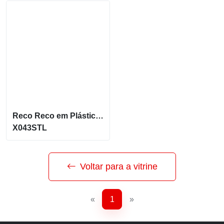
Reco Reco em Plástico Personalizado para Eventos X043STL
X043STL
Voltar para a vitrine
«
1
»