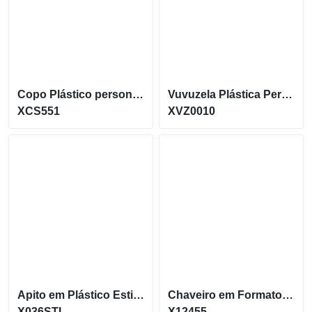
Copo Plástico personalizado In Mold Label 360 XCS551
Vuvuzela Plástica Personalizada para eventos XVZ0010
XCS551
XVZ0010
Apito em Plástico Estilo Juiz personalizado X036STL
Chaveiro em Formato de bola de Futebol Anti-Stress X12455
X036STL
X12455