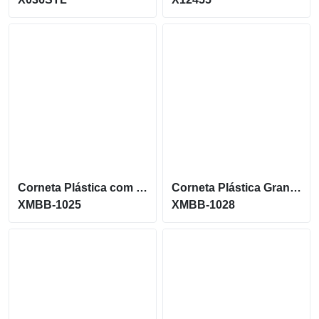
Corneta Plástica com bocal Tamanho 19 cm Cod XMBB-1025
Corneta Plástica Grande Cabo Curvado de Tamanho 42 cm XMBB-1028
XMBB-1025
XMBB-1028