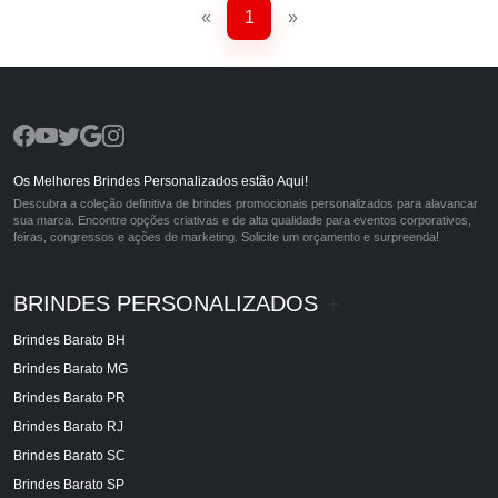
«
1
»
Os Melhores Brindes Personalizados estão Aqui!
Descubra a coleção definitiva de brindes promocionais personalizados para alavancar
sua marca. Encontre opções criativas e de alta qualidade para eventos corporativos,
feiras, congressos e ações de marketing. Solicite um orçamento e surpreenda!
BRINDES PERSONALIZADOS
+
Brindes Barato BH
Brindes Barato MG
Brindes Barato PR
Brindes Barato RJ
Brindes Barato SC
Brindes Barato SP