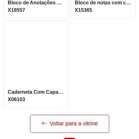
Bloco de Anotações Plástico com Auto Adesivos X18557
Bloco de notas com capa dura em papelão com caneta X15365
X18557
X15365
Caderneta Com Capa Estilo Bambu Suporte Celular X06103
X06103
Voltar para a vitrine