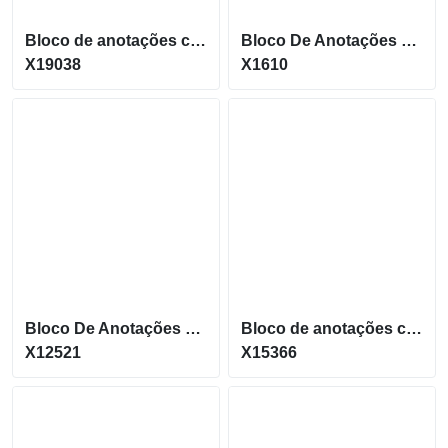
Bloco de anotações capa dura em kraft sem pautas Com cinco canetas X19038
Bloco De Anotações Com Calculadora E Caneta Personalizado
X19038
X1610
Bloco De Anotações Com Calculadora E Caneta Personalizado
Bloco de anotações com capa em kraft com Caneta X15366
X12521
X15366