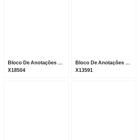
Bloco De Anotações C/ Fecho
Bloco De Anotações C/ Post-It E Caneta Ecológica X13591
X18504
X13591