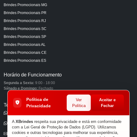
Brindes Promocionais MG
Brindes Promocionais PR
Brindes Promocionais RJ
Brindes Promocionais SC
Brindes Promocionais SP
Brindes Promocionais AL
Brindes Promocionais CE
Brindes Promocionais ES
Horário de Funcionamento
Segunda a Sexta:
9:00 - 18:00
Sábado e Domingo:
Fechado
Política de
Ver
Aceitar e
Telefones
Privacidade
Política
Fechar
(11) 98849-6959
A
XBrindes
respeita sua privacidade e está em conformidade
(11) 96585-7462
com a Lei Geral de Proteção de Dados (LGPD). Utilizamos
cookies e outras tecnologias para melhorar sua experiência,
E-mail