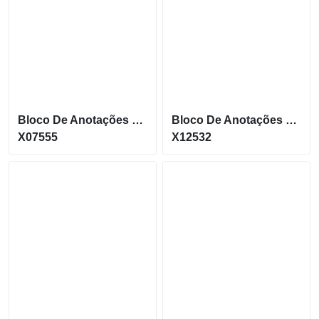
Bloco De Anotações Com Porta Caneta E Autoadesivos Personalizado
Bloco De Anotações Personalizado
X07555
X12532