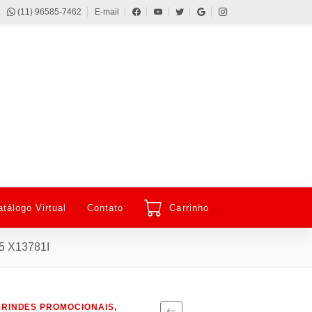
(11) 96585-7462
E-mail
atálogo Virtual
Contato
Carrinho
5 X13781I
BRINDES PROMOCIONAIS,