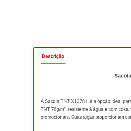
Descrição
Sacola
A Sacola TNT X13781I é a opção ideal para
TNT 76g/m², resistente à água e com costura
promocionais. Suas alças proporcionam con