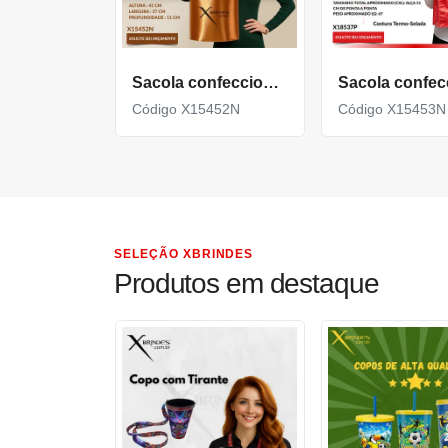
Sacola confeccionada em TNT com revestimento externo metalizado X15452N
Código X15452N
Código X15453N
SELEÇÃO XBRINDES
Produtos em destaque