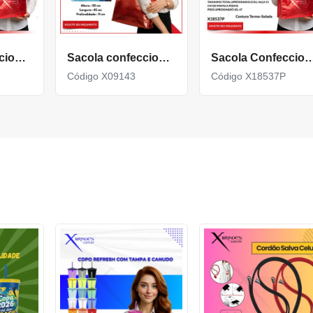
Sacola confeccionada em TNT com revestimento externo metalizado X15453N
Sacola confeccionada em TNT Metalizada 50x45 X09143
Sacola Confeccionada em TNT metalizada com 
Código X09143
Código X18537P