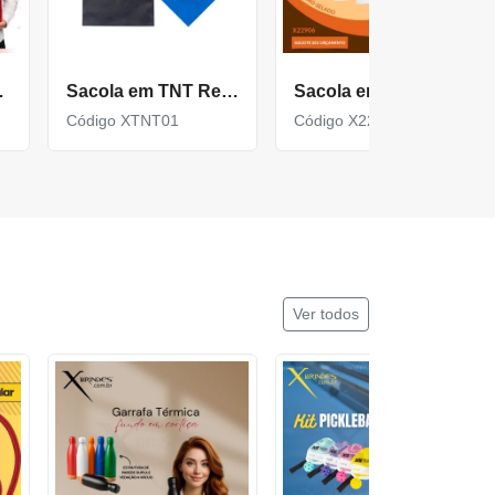
botão X18537P
Sacola em TNT Resistente de Tamanho 37 X 41 CM XTNT01
Sacola em TNT 80G Fechamento Termo Selado Resistente X22906
Código XTNT01
Código X22906
Ver todos