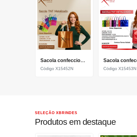
Sacola confeccionada em TNT com revestimento externo metalizado X15452N
Código X15452N
Código X15453N
SELEÇÃO XBRINDES
Produtos em destaque