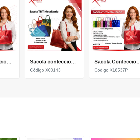
Sacola confeccionada em TNT com revestimento externo metalizado X15453N
Sacola confeccionada em TNT Metalizada 50x45 X09143
Sacola Confeccionada em TNT metalizada com 
Código X09143
Código X18537P