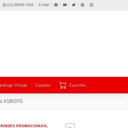
(11) 96585-7462
E-mail
atálogo Virtual
Contato
Carrinho
ão X18537G
BRINDES PROMOCIONAIS,