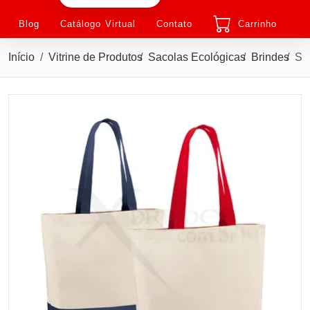
Blog
Catálogo Virtual
Contato
Carrinho
Início
Vitrine de Produtos
Sacolas Ecológicas
Brindes
Sacola Confeccionada em 100% Algodão Canvas X92822