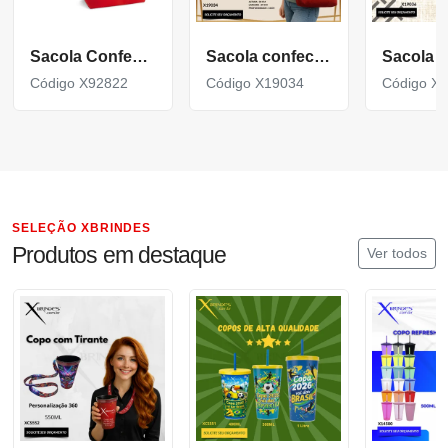
Sacola Confeccionada em 100% Algodão Canvas X92822
Sacola confeccionada em lona 356g/m² com revestimento interno em poliéster X19034
Código X92822
Código X19034
Código X
SELEÇÃO XBRINDES
Produtos em destaque
Ver todos