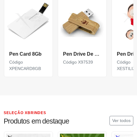
Pen Card 8Gb
Pen Drive De Bambu 8Gb
Código
Código X97539
Código
XPENCARD8GB
XESTILI
SELEÇÃO XBRINDES
Produtos em destaque
Ver todos