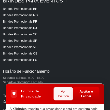
BRINDES PARA EVENTOS
+
Brindes Promocionais BH
Brindes Promocionais MG
Brindes Promocionais PR
Brindes Promocionais RJ
Brindes Promocionais SC
Brindes Promocionais SP
Brindes Promocionais AL
Brindes Promocionais CE
Brindes Promocionais ES
Horário de Funcionamento
Segunda a Sexta:
9:00 - 18:00
Sábado e Domingo:
Fechado
Política de
Ver
Aceitar e
Telefones
Privacidade
Política
Fechar
(11) 98849-6959
A
XBrindes
respeita sua privacidade e está em conformidade