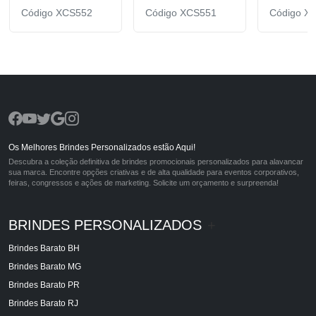
Código XCS552
Código XCS551
Código X
Os Melhores Brindes Personalizados estão Aqui!
Descubra a coleção definitiva de brindes promocionais personalizados para alavancar
sua marca. Encontre opções criativas e de alta qualidade para eventos corporativos,
feiras, congressos e ações de marketing. Solicite um orçamento e surpreenda!
BRINDES PERSONALIZADOS
+
Brindes Barato BH
Brindes Barato MG
Brindes Barato PR
Brindes Barato RJ