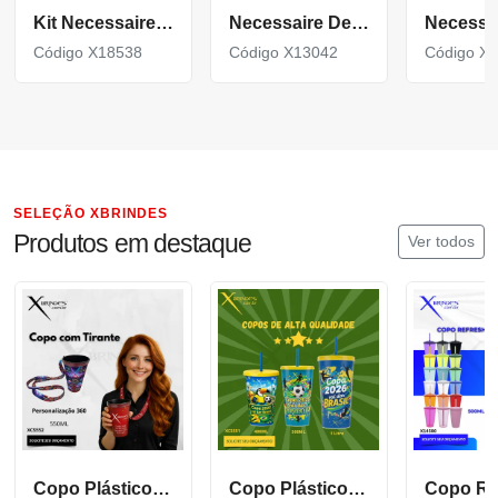
Kit Necessaire 6 Peças
Necessaire De Couro Sintético
Código X18538
Código X13042
Código X
SELEÇÃO XBRINDES
Produtos em destaque
Ver todos
Copo Plástico de 550 ML com Tirante Personalizado XCS552
Copo Plástico personalizado In Mold Label 360 XCS551