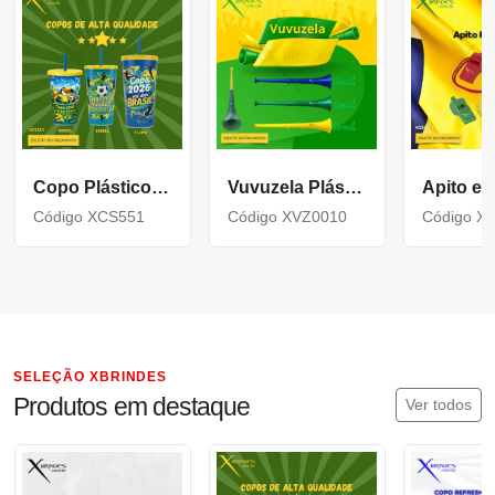
Copo Plástico personalizado In Mold Label 360 XCS551
Vuvuzela Plástica Personalizada para eventos XVZ0010
Código XCS551
Código XVZ0010
Código X
SELEÇÃO XBRINDES
Produtos em destaque
Ver todos