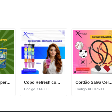
Copo Plástico personalizado In Mold Label 360 XCS551
Copo Refresh com Tampa e Canudo possui capacidade de 500ml X14500
Cordão Salva Celular Universal De Qualidade X
Código X14500
Código XCOR600