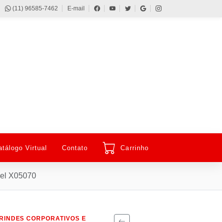
(11) 96585-7462
E-mail
atálogo Virtual
Contato
Carrinho
vel X05070
RINDES CORPORATIVOS E