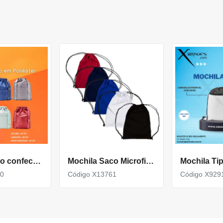
Mochila saco confeccionada em poliéster impermeável X05070
Mochila Saco Microfibra 35X42
70
Código X13761
Código X929