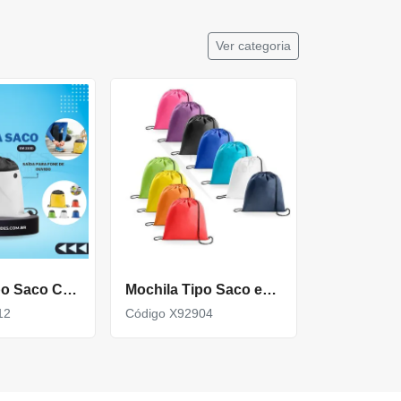
Ver categoria
Mochila Tipo Saco Com Bolso Na Frente E Abertura Pra Fone X92912
Mochila Tipo Saco em non-woven (80 g/m²) com alças X92904
12
Código X92904