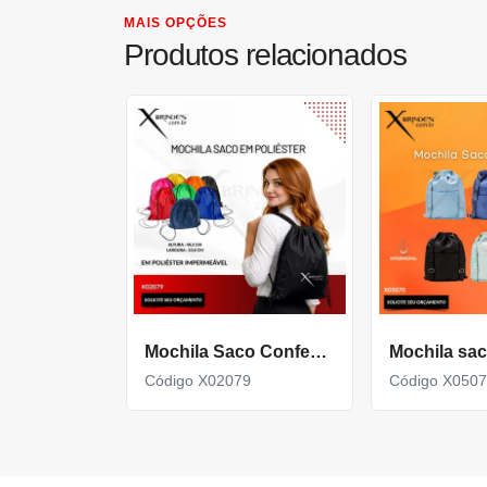
MAIS OPÇÕES
Produtos relacionados
Mochila Saco Confeccionada em Poliéster impermeável X02079
Código X02079
Código X050