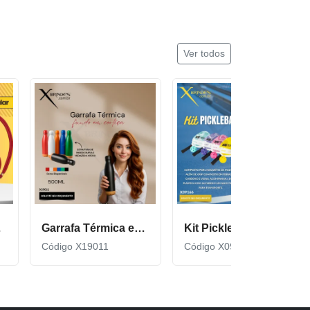
Ver todos
cor600
Garrafa Térmica em Inox com Fundo de Cortiça X19011
Kit Pickleball composto por 2 raquetes de madeira X09166
Código X19011
Código X09166