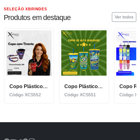
SELEÇÃO XBRINDES
Produtos em destaque
Ver todos
Copo Plástico de 550 ML com Tirante Personalizado XCS552
Copo Plástico personalizado In Mold Label 360 XCS551
Código XCS552
Código XCS551
Código X