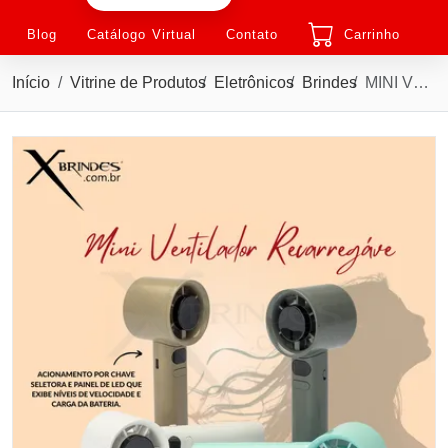
Blog
Catálogo Virtual
Contato
Carrinho
Início
Vitrine de Produtos
Eletrônicos
Brindes
MINI VENTILADOR RECARREGÁVEL EM PLÁSTICO E METAL X09146