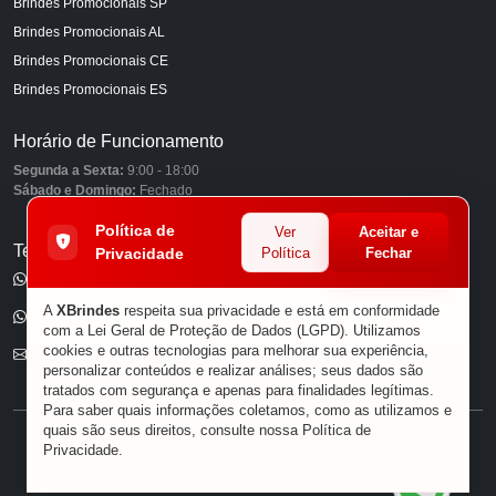
Brindes Promocionais SP
Brindes Promocionais AL
Brindes Promocionais CE
Brindes Promocionais ES
Horário de Funcionamento
Segunda a Sexta:
9:00 - 18:00
Sábado e Domingo:
Fechado
Política de
Ver
Aceitar e
Telefones
Privacidade
Política
Fechar
(11) 98849-6959
A
XBrindes
respeita sua privacidade e está em conformidade
(11) 96585-7462
com a Lei Geral de Proteção de Dados (LGPD). Utilizamos
cookies e outras tecnologias para melhorar sua experiência,
E-mail
personalizar conteúdos e realizar análises; seus dados são
tratados com segurança e apenas para finalidades legítimas.
Para saber quais informações coletamos, como as utilizamos e
quais são seus direitos, consulte nossa
Política de
® XBRINDES
Privacidade
.
Sobre Nós
|
Política de Privacidade