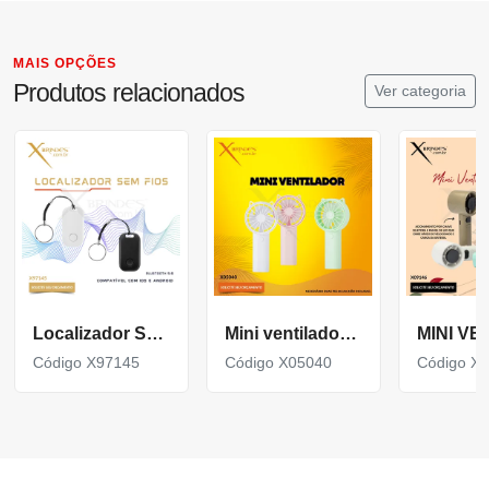
MAIS OPÇÕES
Produtos relacionados
Ver categoria
Localizador Sem Fios produzido em ABS Reciclado X97145
Mini ventilador plástico com botão de acionamento X05040
Código X97145
Código X05040
Código X