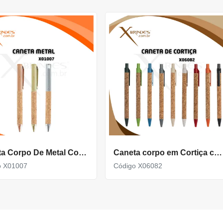
Caneta Corpo De Metal Com Detalhe Em Cortiça X01007
Caneta corpo em Cortiça com Detalhes em Palha de trigo X06082
o X01007
Código X06082