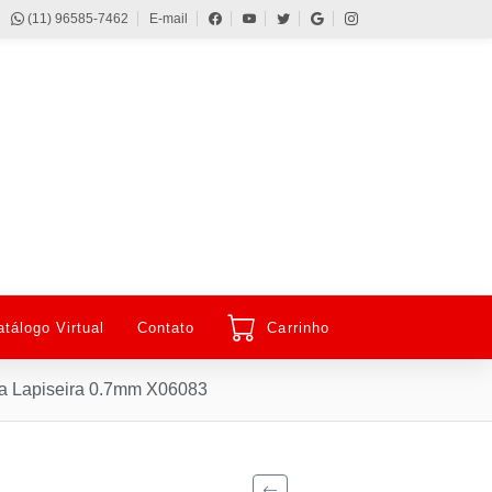
(11) 96585-7462
E-mail
atálogo Virtual
Contato
Carrinho
ma Lapiseira 0.7mm X06083