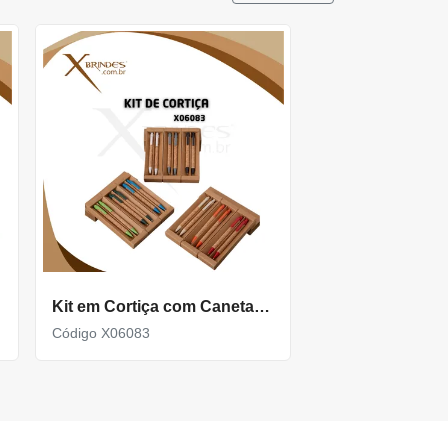
Kit em Cortiça com Caneta esferográfica azul 1.0mm e uma Lapiseira 0.7mm X06083
Código X06083