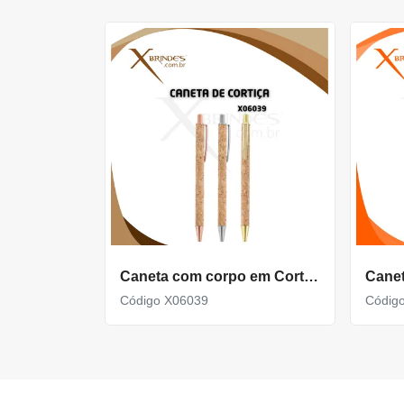
Caneta com corpo em Cortiça Natural e Clipe Metálico X06039
Código X06039
Códig