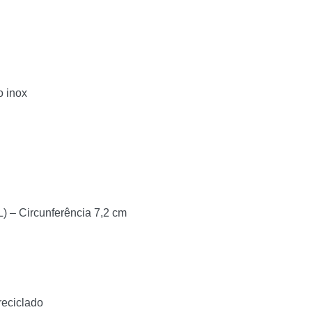
o inox
L) – Circunferência 7,2 cm
reciclado