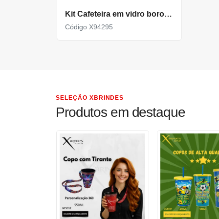
Kit Cafeteira em vidro borossilicato + 2 Xícaras de Vidro X94295
Código X94295
SELEÇÃO XBRINDES
Produtos em destaque