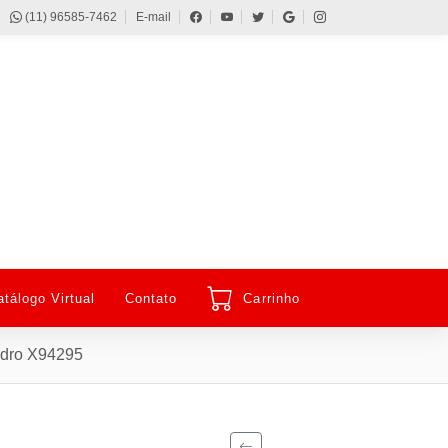
(11) 96585-7462
E-mail
atálogo Virtual
Contato
Carrinho
Vidro X94295