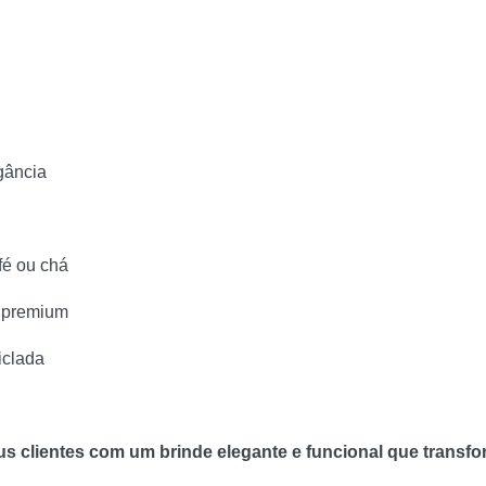
egância
fé ou chá
s premium
iclada
s clientes com um brinde elegante e funcional que transfo