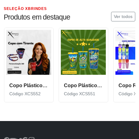
SELEÇÃO XBRINDES
Produtos em destaque
Ver todos
Copo Plástico de 550 ML com Tirante Personalizado XCS552
Copo Plástico personalizado In Mold Label 360 XCS551
Código XCS552
Código XCS551
Código X