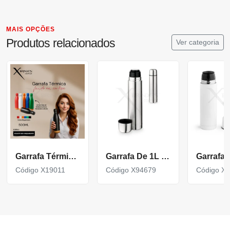
MAIS OPÇÕES
Produtos relacionados
Ver categoria
Garrafa Térmica em Inox com Fundo de Cortiça X19011
Garrafa De 1L Em Aço Inox De Parede Dupla Térmica, Isolada A Vácuo.
Código X19011
Código X94679
Código X