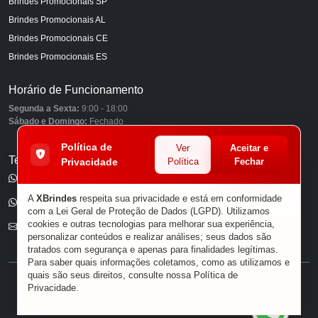
Brindes Promocionais SP
Brindes Promocionais AL
Brindes Promocionais CE
Brindes Promocionais ES
Horário de Funcionamento
Segunda a Sexta:
9:00 - 18:00
Sábado e Domingo:
Fechado
Política de
Ver
Aceitar e
Telefones
Privacidade
Política
Fechar
(11) 98849-6959
A
XBrindes
respeita sua privacidade e está em conformidade
(11) 96585-7462
com a Lei Geral de Proteção de Dados (LGPD). Utilizamos
cookies e outras tecnologias para melhorar sua experiência,
E-mail
personalizar conteúdos e realizar análises; seus dados são
tratados com segurança e apenas para finalidades legítimas.
Para saber quais informações coletamos, como as utilizamos e
quais são seus direitos, consulte nossa
Política de
® XBRINDES
Privacidade
.
Sobre Nós
|
Política de Privacidade