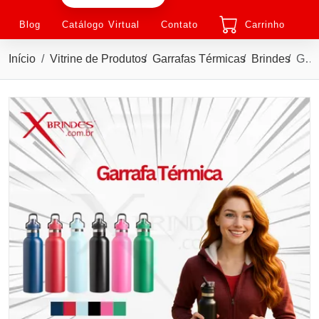
Blog
Catálogo Virtual
Contato
Carrinho
Início
Vitrine de Produtos
Garrafas Térmicas
Brindes
Garrafa térmica em inox 304 com capacidade de até 800ml X19032