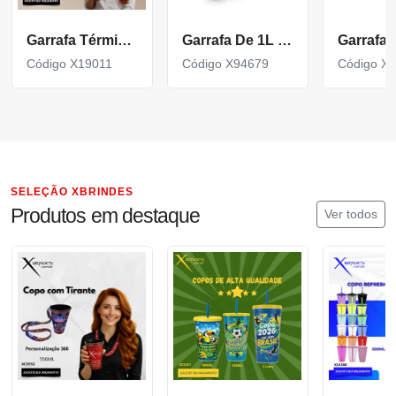
Garrafa Térmica em Inox com Fundo de Cortiça X19011
Garrafa De 1L Em Aço Inox De Parede Dupla Térmica, Isolada A Vácuo.
Código X19011
Código X94679
Código X
SELEÇÃO XBRINDES
Produtos em destaque
Ver todos