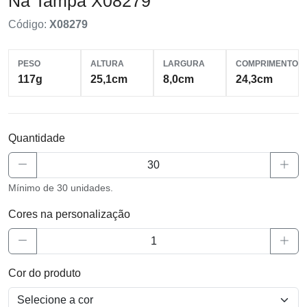
Na Tampa X08279
Código:
X08279
PESO
ALTURA
LARGURA
COMPRIMENTO
117g
25,1cm
8,0cm
24,3cm
Quantidade
Mínimo de 30 unidades.
Cores na personalização
Cor do produto