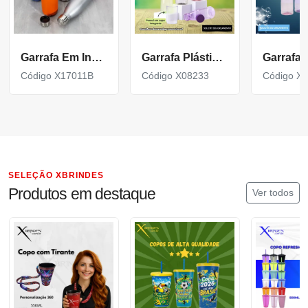
Garrafa Em Inox Com Capacidade De 750Ml
Garrafa Plástica 2 Em 1 Possui Copo Integrado 550Ml X08233
Código X17011B
Código X08233
Código X
SELEÇÃO XBRINDES
Produtos em destaque
Ver todos