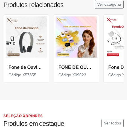
Produtos relacionados
Ver categoria
Fone de Ouvido Ajustável com Microfone Bluetooth X57355
FONE DE OUVIDO BLUETOOTH COM CASE CARREGADOR X09023
Código X57355
Código X09023
Código X
SELEÇÃO XBRINDES
Produtos em destaque
Ver todos