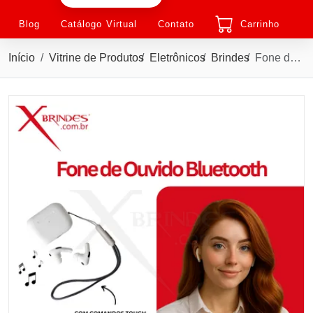
Blog
Catálogo Virtual
Contato
Carrinho
Início
Vitrine de Produtos
Eletrônicos
Brindes
Fone de Ouvido Bluetooth Touch com Case Carregador X06064