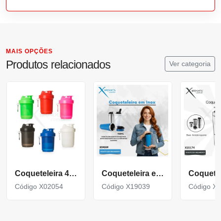
MAIS OPÇÕES
Produtos relacionados
Ver categoria
Coqueteleira 400Ml Porta Suplementos
Coqueteleira em aço inox com capacidade para até 900ml X19039
Código X02054
Código X19039
Código X