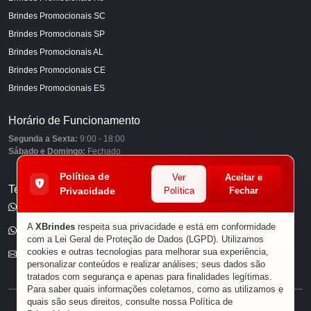
Brindes Promocionais SC
Brindes Promocionais SP
Brindes Promocionais AL
Brindes Promocionais CE
Brindes Promocionais ES
Horário de Funcionamento
Segunda a Sexta:
9:00 - 18:00
Sábado e Domingo:
Fechado
Política de
Ver
Aceitar e
Telefones
Privacidade
Política
Fechar
(11) 98849-6959
A
XBrindes
respeita sua privacidade e está em conformidade
(11) 96585-7462
com a Lei Geral de Proteção de Dados (LGPD). Utilizamos
cookies e outras tecnologias para melhorar sua experiência,
E-mail
personalizar conteúdos e realizar análises; seus dados são
tratados com segurança e apenas para finalidades legítimas.
Para saber quais informações coletamos, como as utilizamos e
quais são seus direitos, consulte nossa
Política de
® XBRINDES