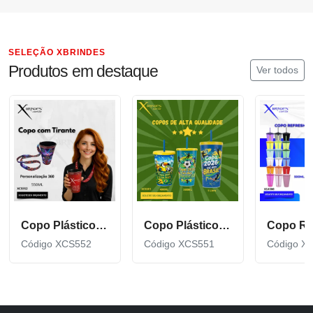
SELEÇÃO XBRINDES
Produtos em destaque
Ver todos
Copo Plástico de 550 ML com Tirante Personalizado XCS552
Copo Plástico personalizado In Mold Label 360 XCS551
Código XCS552
Código XCS551
Código X