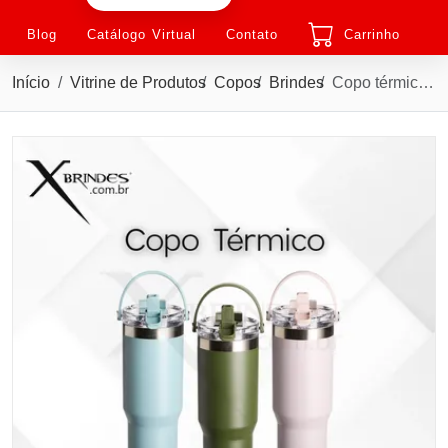
Blog
Catálogo Virtual
Contato
Carrinho
Início
Vitrine de Produtos
Copos
Brindes
Copo térmico em aço inox com capacidade de até 900ml X18969