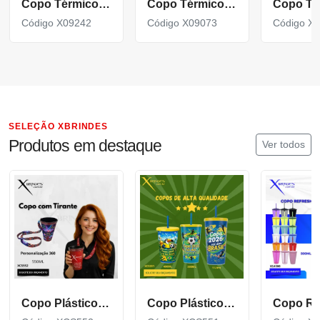
Copo Térmico de 800ml com parede dupla em inox 304 X09242
Copo Térmico em inox 304 com base antiderrapante X09073
Código X09242
Código X09073
Código X
SELEÇÃO XBRINDES
Produtos em destaque
Ver todos
Copo Plástico de 550 ML com Tirante Personalizado XCS552
Copo Plástico personalizado In Mold Label 360 XCS551