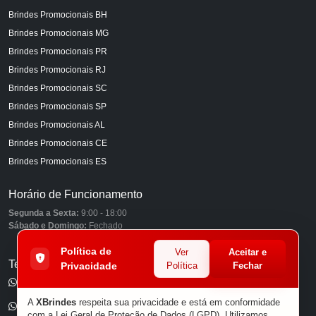
Brindes Promocionais BH
Brindes Promocionais MG
Brindes Promocionais PR
Brindes Promocionais RJ
Brindes Promocionais SC
Brindes Promocionais SP
Brindes Promocionais AL
Brindes Promocionais CE
Brindes Promocionais ES
Horário de Funcionamento
Segunda a Sexta:
9:00 - 18:00
Sábado e Domingo:
Fechado
Política de
Ver
Aceitar e
Telefones
Privacidade
Política
Fechar
(11) 98849-6959
A
XBrindes
respeita sua privacidade e está em conformidade
(11) 96585-7462
com a Lei Geral de Proteção de Dados (LGPD). Utilizamos