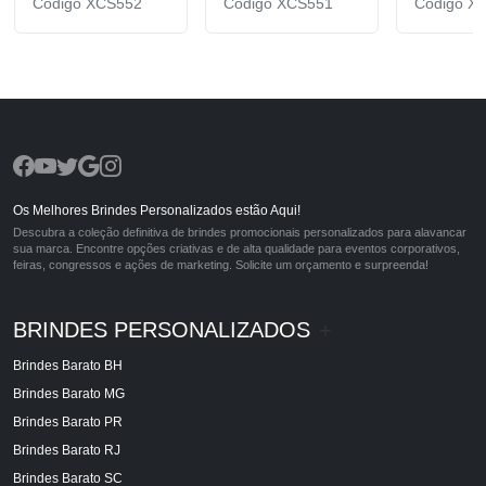
Código XCS552
Código XCS551
Código X
Os Melhores Brindes Personalizados estão Aqui!
Descubra a coleção definitiva de brindes promocionais personalizados para alavancar
sua marca. Encontre opções criativas e de alta qualidade para eventos corporativos,
feiras, congressos e ações de marketing. Solicite um orçamento e surpreenda!
BRINDES PERSONALIZADOS
+
Brindes Barato BH
Brindes Barato MG
Brindes Barato PR
Brindes Barato RJ
Brindes Barato SC