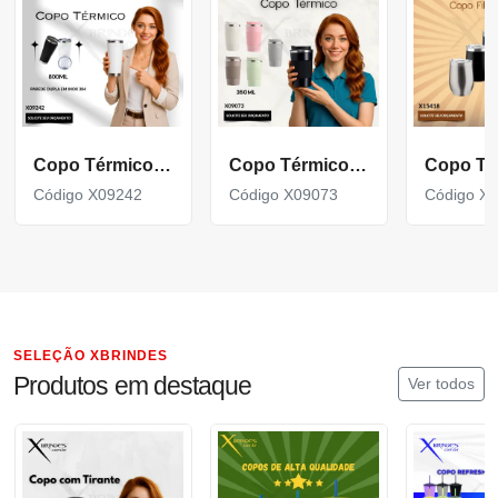
Copo Térmico de 800ml com parede dupla em inox 304 X09242
Copo Térmico em inox 304 com base antiderrapante X09073
Código X09242
Código X09073
Código X
SELEÇÃO XBRINDES
Produtos em destaque
Ver todos