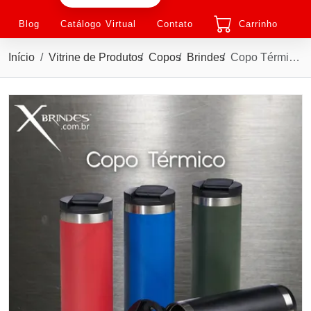
Blog
Catálogo Virtual
Contato
Carrinho
Início
Vitrine de Produtos
Copos
Brindes
Copo Térmico de Inox de parede dupla com 500 ML X04071