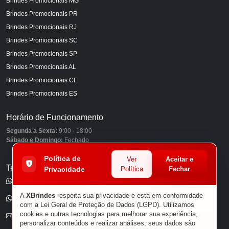
Brindes Promocionais MG
Brindes Promocionais PR
Brindes Promocionais RJ
Brindes Promocionais SC
Brindes Promocionais SP
Brindes Promocionais AL
Brindes Promocionais CE
Brindes Promocionais ES
Horário de Funcionamento
Segunda a Sexta:
9:00 - 18:00
Sábado e Domingo:
Fechado
Política de
Ver
Aceitar e
Telefones
Privacidade
Política
Fechar
(11) 98849-6959
A
XBrindes
respeita sua privacidade e está em conformidade
(11) 96585-7462
com a Lei Geral de Proteção de Dados (LGPD). Utilizamos
cookies e outras tecnologias para melhorar sua experiência,
E-mail
personalizar conteúdos e realizar análises; seus dados são