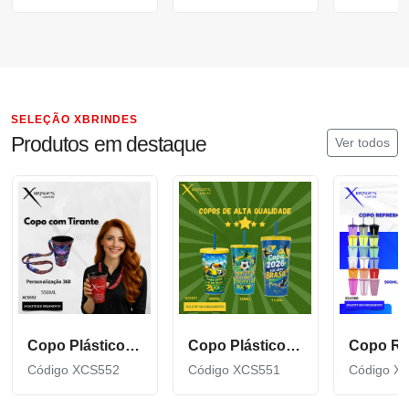
SELEÇÃO XBRINDES
Produtos em destaque
Ver todos
Copo Plástico de 550 ML com Tirante Personalizado XCS552
Copo Plástico personalizado In Mold Label 360 XCS551
Código XCS552
Código XCS551
Código X