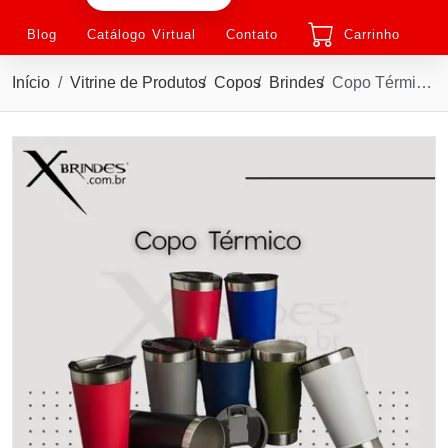
Blog
Catálogo Virtual
Contato
Carrinho
Início
Vitrine de Produtos
Copos
Brindes
Copo Térmico de Inox 500 ML com acabamento liso X18645L