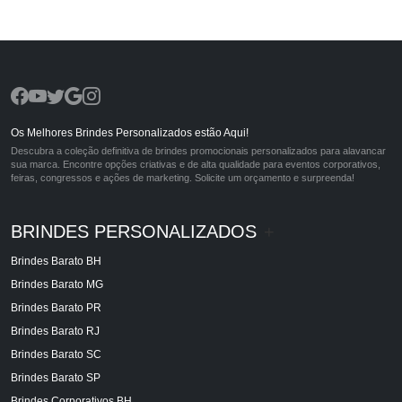
Os Melhores Brindes Personalizados estão Aqui!
Descubra a coleção definitiva de brindes promocionais personalizados para alavancar
sua marca. Encontre opções criativas e de alta qualidade para eventos corporativos,
feiras, congressos e ações de marketing. Solicite um orçamento e surpreenda!
BRINDES PERSONALIZADOS
+
Brindes Barato BH
Brindes Barato MG
Brindes Barato PR
Brindes Barato RJ
Brindes Barato SC
Brindes Barato SP
Brindes Corporativos BH