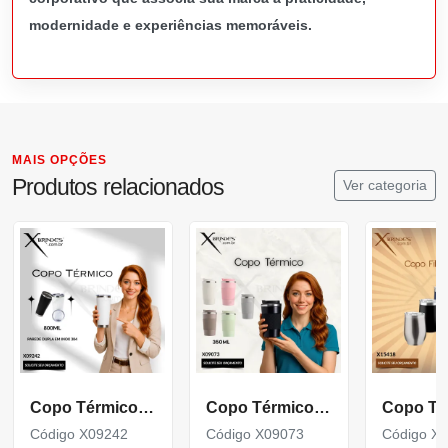
modernidade e experiências memoráveis.
MAIS OPÇÕES
Produtos relacionados
Ver categoria
Copo Térmico de 800ml com parede dupla em inox 304 X09242
Copo Térmico em inox 304 com base antiderrapante X09073
Código X09242
Código X09073
Código X