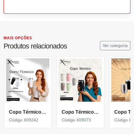
MAIS OPÇÕES
Produtos relacionados
Ver categoria
Copo Térmico de 800ml com parede dupla em inox 304 X09242
Copo Térmico em inox 304 com base antiderrapante X09073
Código X09242
Código X09073
Código X