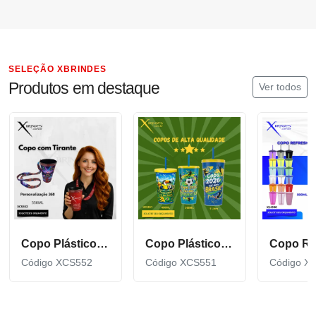
SELEÇÃO XBRINDES
Produtos em destaque
Ver todos
Copo Plástico de 550 ML com Tirante Personalizado XCS552
Copo Plástico personalizado In Mold Label 360 XCS551
Código XCS552
Código XCS551
Código X