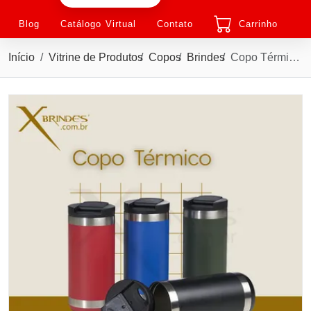
Blog
Catálogo Virtual
Contato
Carrinho
Início
Vitrine de Produtos
Copos
Brindes
Copo Térmico de Inox 350 Ml com Parede Dupla X04072