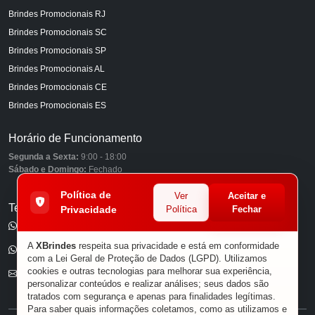
Brindes Promocionais RJ
Brindes Promocionais SC
Brindes Promocionais SP
Brindes Promocionais AL
Brindes Promocionais CE
Brindes Promocionais ES
Horário de Funcionamento
Segunda a Sexta:
9:00 - 18:00
Sábado e Domingo:
Fechado
Política de
Ver
Aceitar e
Telefones
Privacidade
Política
Fechar
(11) 98849-6959
A
XBrindes
respeita sua privacidade e está em conformidade
(11) 96585-7462
com a Lei Geral de Proteção de Dados (LGPD). Utilizamos
cookies e outras tecnologias para melhorar sua experiência,
E-mail
personalizar conteúdos e realizar análises; seus dados são
tratados com segurança e apenas para finalidades legítimas.
Para saber quais informações coletamos, como as utilizamos e