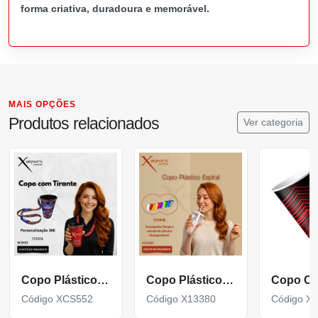
forma criativa, duradoura e memorável.
MAIS OPÇÕES
Produtos relacionados
Ver categoria
Copo Plástico de 550 ML com Tirante Personalizado XCS552
Copo Plástico Espiral 550 ML acompanha Tampa e Canudo X13380
Código XCS552
Código X13380
Código X