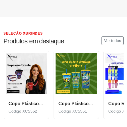
SELEÇÃO XBRINDES
Produtos em destaque
Ver todos
Copo Plástico de 550 ML com Tirante Personalizado XCS552
Copo Plástico personalizado In Mold Label 360 XCS551
Código XCS552
Código XCS551
Código X