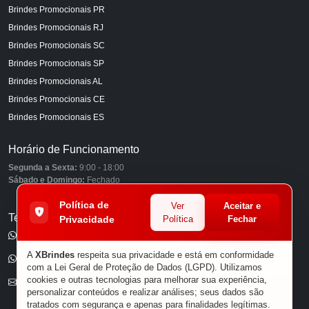
Brindes Promocionais PR
Brindes Promocionais RJ
Brindes Promocionais SC
Brindes Promocionais SP
Brindes Promocionais AL
Brindes Promocionais CE
Brindes Promocionais ES
Horário de Funcionamento
Segunda a Sexta:
9:00 - 18:00
Sábado e Domingo:
Fechado
Política de
Ver
Aceitar e
Telefones
Privacidade
Política
Fechar
(11) 98849-6959
A
XBrindes
respeita sua privacidade e está em conformidade
(11) 96585-7462
com a Lei Geral de Proteção de Dados (LGPD). Utilizamos
cookies e outras tecnologias para melhorar sua experiência,
E-mail
personalizar conteúdos e realizar análises; seus dados são
tratados com segurança e apenas para finalidades legítimas.