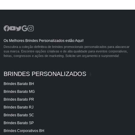
Os Melhores Brindes Personalizados estão Aqui!
Descubra a coleção definitiva de brindes promocionais personalizados para alavancar
sua marca. Encontre opções criativas e de alta qualidade para eventos corporativos,
feiras, congressos e ações de marketing. Solicite um orçamento e surpreenda!
BRINDES PERSONALIZADOS
+
Brindes Barato BH
Brindes Barato MG
Brindes Barato PR
Brindes Barato RJ
Brindes Barato SC
Brindes Barato SP
Brindes Corporativos BH