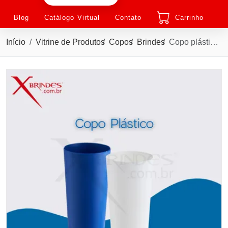
Blog
Catálogo Virtual
Contato
Carrinho
Início
Vitrine de Produtos
Copos
Brindes
Copo plástico de 420ml com acabamento fosco leitoso X14941L