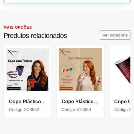
MAIS OPÇÕES
Produtos relacionados
Ver categoria
Copo Plástico de 550 ML com Tirante Personalizado XCS552
Copo Plástico Espiral 550 ML acompanha Tampa e Canudo X13380
Código XCS552
Código X13380
Código X