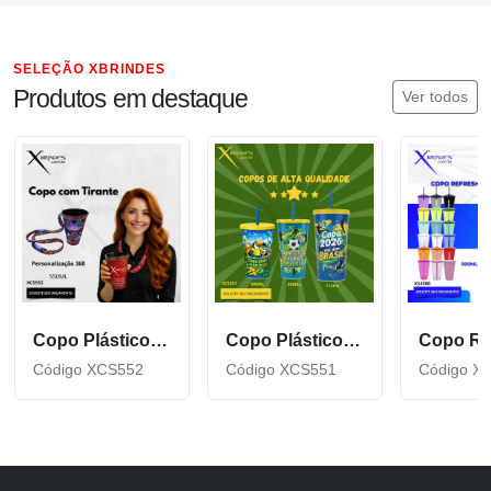
SELEÇÃO XBRINDES
Produtos em destaque
Ver todos
Copo Plástico de 550 ML com Tirante Personalizado XCS552
Copo Plástico personalizado In Mold Label 360 XCS551
Código XCS552
Código XCS551
Código X