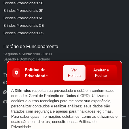
Brindes Promocionais SC
Brindes Promocionais SP
Brindes Promocionais AL
Brindes Promocionais CE
Brindes Promocionais ES
Horário de Funcionamento
Segunda a Sexta:
9:00 - 18:00
Sábado e Domingo:
Fechado
Política de
Ver
Aceitar e
Telefones
Privacidade
Política
Fechar
(11) 98849-6959
A
XBrindes
respeita sua privacidade e está em conformidade
(11) 96585-7462
com a Lei Geral de Proteção de Dados (LGPD). Utilizamos
cookies e outras tecnologias para melhorar sua experiência,
E-mail
personalizar conteúdos e realizar análises; seus dados são
tratados com segurança e apenas para finalidades legítimas.
Para saber quais informações coletamos, como as utilizamos e
quais são seus direitos, consulte nossa
Política de
® XBRINDES
Privacidade
.