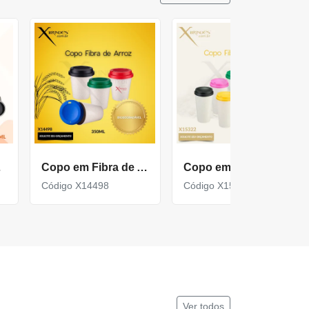
X18644
Copo em Fibra de Arroz Biodegradável com 350ml X14498
Copo em fibra de arroz com capacidade de até 550ml X15323
Código X14498
Código X15323
Ver todos