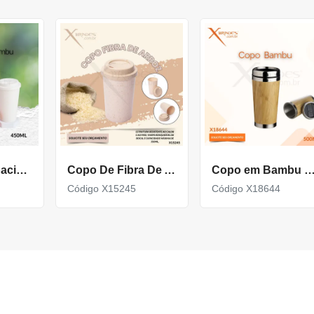
Copo com capacidade de 450ML feito em fibra de bambu X18740
Copo De Fibra De Arroz Com Capacidade De 350Ml X15245
Copo em Bambu de 500ml parte interna em Inox 
Código X15245
Código X18644