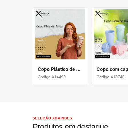
Copo Plástico de Fibra de Arroz 550ml com tampa de bocal X14499
Código X14499
Código X18740
SELEÇÃO XBRINDES
Produtos em destaque