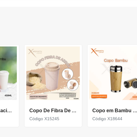
Copo com capacidade de 450ML feito em fibra de bambu X18740
Copo De Fibra De Arroz Com Capacidade De 350Ml X15245
Copo em Bambu de 500ml parte interna em Inox 
Código X15245
Código X18644