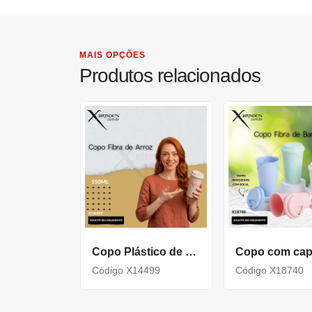
MAIS OPÇÕES
Produtos relacionados
Copo Plástico de Fibra de Arroz 550ml com tampa de bocal X14499
Código X14499
Código X18740