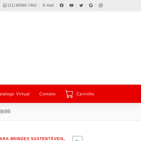
(11) 96585-7462
E-mail
atálogo Virtual
Contato
Carrinho
03699
ARA BRINDES SUSTENTÁVEIS,