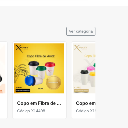
Ver categoria
X18644
Copo em Fibra de Arroz Biodegradável com 350ml X14498
Copo em fibra de arroz com capacidade de até 550ml X15323
Código X14498
Código X15323