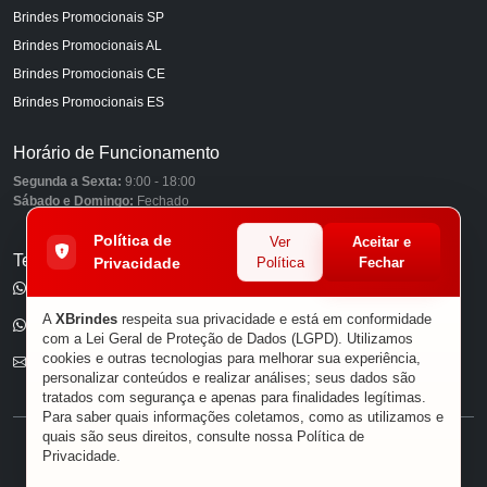
Brindes Promocionais SP
Brindes Promocionais AL
Brindes Promocionais CE
Brindes Promocionais ES
Horário de Funcionamento
Segunda a Sexta:
9:00 - 18:00
Sábado e Domingo:
Fechado
Política de
Ver
Aceitar e
Telefones
Privacidade
Política
Fechar
(11) 98849-6959
A
XBrindes
respeita sua privacidade e está em conformidade
(11) 96585-7462
com a Lei Geral de Proteção de Dados (LGPD). Utilizamos
cookies e outras tecnologias para melhorar sua experiência,
E-mail
personalizar conteúdos e realizar análises; seus dados são
tratados com segurança e apenas para finalidades legítimas.
Para saber quais informações coletamos, como as utilizamos e
quais são seus direitos, consulte nossa
Política de
® XBRINDES
Privacidade
.
Sobre Nós
|
Política de Privacidade