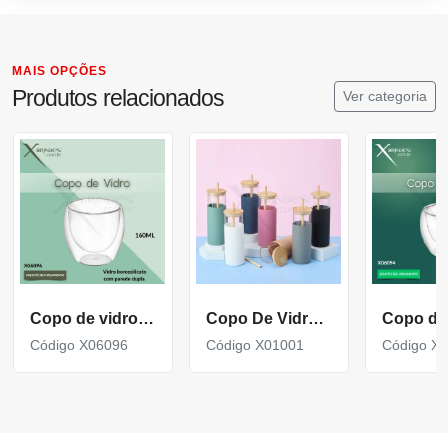
MAIS OPÇÕES
Produtos relacionados
Ver categoria
Copo de vidro 160ML borossilicato parede dupla X06096
Copo De Vidro 500Ml
Código X06096
Código X01001
Código X