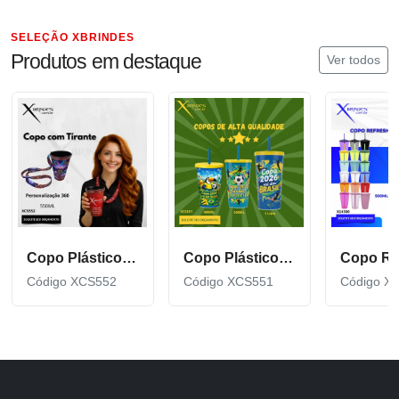
SELEÇÃO XBRINDES
Produtos em destaque
Ver todos
Copo Plástico de 550 ML com Tirante Personalizado XCS552
Copo Plástico personalizado In Mold Label 360 XCS551
Código XCS552
Código XCS551
Código X