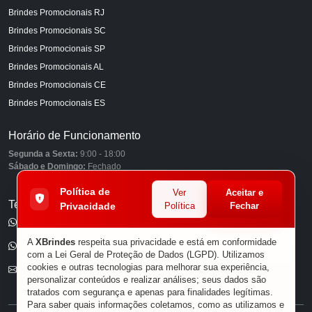
Brindes Promocionais RJ
Brindes Promocionais SC
Brindes Promocionais SP
Brindes Promocionais AL
Brindes Promocionais CE
Brindes Promocionais ES
Horário de Funcionamento
Segunda a Sexta:
9:00 - 18:00
Sábado e Domingo:
Fechado
Política de
Ver
Aceitar e
Telefones
Privacidade
Política
Fechar
(11) 98849-6959
A
XBrindes
respeita sua privacidade e está em conformidade
(11) 96585-7462
com a Lei Geral de Proteção de Dados (LGPD). Utilizamos
cookies e outras tecnologias para melhorar sua experiência,
E-mail
personalizar conteúdos e realizar análises; seus dados são
tratados com segurança e apenas para finalidades legítimas.
Para saber quais informações coletamos, como as utilizamos e