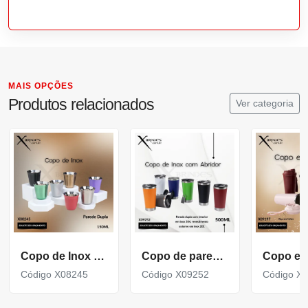
MAIS OPÇÕES
Produtos relacionados
Ver categoria
Copo de Inox com Parede Dupla capacidade de 150ml X08245
Copo de parede dupla com interior em inox 304 X09252
Código X08245
Código X09252
Código X