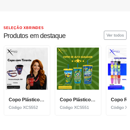
SELEÇÃO XBRINDES
Produtos em destaque
Ver todos
Copo Plástico de 550 ML com Tirante Personalizado XCS552
Copo Plástico personalizado In Mold Label 360 XCS551
Código XCS552
Código XCS551
Código X