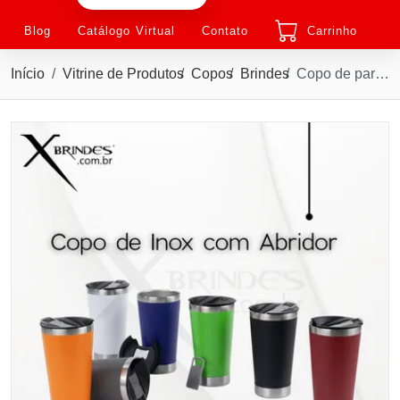
Blog
Catálogo Virtual
Contato
Carrinho
Início
Vitrine de Produtos
Copos
Brindes
Copo de parede dupla com interior em inox 304 X09252