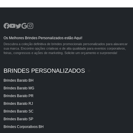
Os Melhores Brindes Personalizados estão Aqui!
Descubra a coleção definitiva de brindes promocionais personalizados para alavancar
sua marca. Encontre opções criativas e de alta qualidade para eventos corporativos,
feiras, congressos e ações de marketing. Solicite um orçamento e surpreenda!
BRINDES PERSONALIZADOS
+
Brindes Barato BH
Brindes Barato MG
Brindes Barato PR
Brindes Barato RJ
Brindes Barato SC
Brindes Barato SP
Brindes Corporativos BH