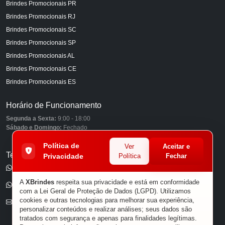
Brindes Promocionais PR
Brindes Promocionais RJ
Brindes Promocionais SC
Brindes Promocionais SP
Brindes Promocionais AL
Brindes Promocionais CE
Brindes Promocionais ES
Horário de Funcionamento
Segunda a Sexta:
9:00 - 18:00
Sábado e Domingo:
Fechado
Política de
Ver
Aceitar e
Telefones
Privacidade
Política
Fechar
(11) 98849-6959
A
XBrindes
respeita sua privacidade e está em conformidade
(11) 96585-7462
com a Lei Geral de Proteção de Dados (LGPD). Utilizamos
cookies e outras tecnologias para melhorar sua experiência,
E-mail
personalizar conteúdos e realizar análises; seus dados são
tratados com segurança e apenas para finalidades legítimas.