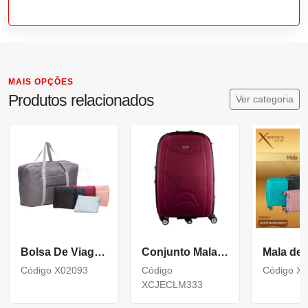
MAIS OPÇÕES
Produtos relacionados
Ver categoria
Bolsa De Viagem Dobravel
Conjunto Malas P M G Xcjeclm333
Código X02093
Código
Código X
XCJECLM333