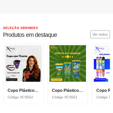
SELEÇÃO XBRINDES
Produtos em destaque
Ver todos
Copo Plástico de 550 ML com Tirante Personalizado XCS552
Copo Plástico personalizado In Mold Label 360 XCS551
Código XCS552
Código XCS551
Código X