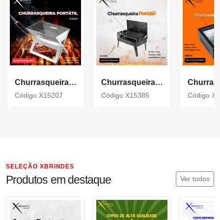
Churrasqueira Portátil
Churrasqueira Portátil a carvão feita em metal X15385
Código X15207
Código X15385
Código X
SELEÇÃO XBRINDES
Produtos em destaque
Ver todos