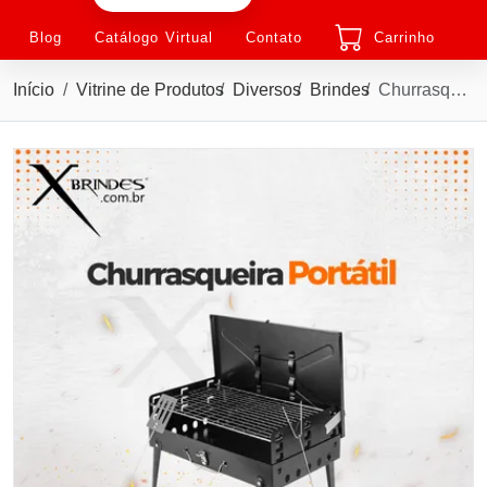
Blog
Catálogo Virtual
Contato
Carrinho
Início
Vitrine de Produtos
Diversos
Brindes
Churrasqueira Portátil a carvão feita em metal X15385