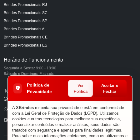
Brindes Promocionais RJ
Brindes Promocionais SC
Brindes Promocionais SP
Brindes Promocionais AL
Brindes Promocionais CE
Brindes Promocionais ES
Horário de Funcionamento
Segunda a Sexta:
9:00 - 18:00
Sábado e Domingo:
Fechado
Política de
Ver
Aceitar e
Telefones
Privacidade
Política
Fechar
(11) 98849-6959
A
XBrindes
respeita sua privacidade e está em conformidade
(11) 96585-7462
com a Lei Geral de Proteção de Dados (LGPD). Utilizamos
cookies e outras tecnologias para melhorar sua experiência,
E-mail
personalizar conteúdos e realizar análises; seus dados são
tratados com segurança e apenas para finalidades legítimas.
Para saber quais informações coletamos, como as utilizamos e