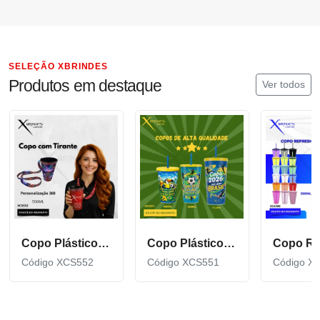
SELEÇÃO XBRINDES
Produtos em destaque
Ver todos
Copo Plástico de 550 ML com Tirante Personalizado XCS552
Copo Plástico personalizado In Mold Label 360 XCS551
Código XCS552
Código XCS551
Código X