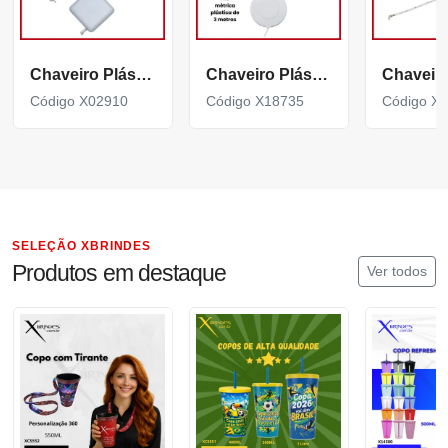
Chaveiro Plástico com Fita métrica em formato quadrangular X02910
Chaveiro Plástico com Fita métrica plástica de 3 metros X18735
Código X02910
Código X18735
Código X
SELEÇÃO XBRINDES
Produtos em destaque
Ver todos