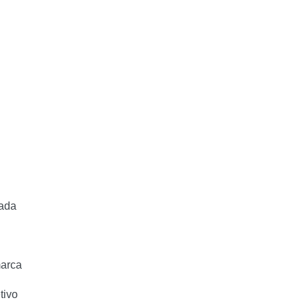
zada
marca
tivo