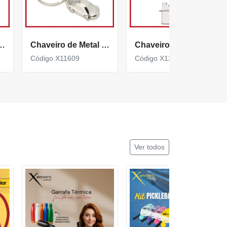
lhante em Formato de Avião X12085
Chaveiro de Metal brilhante em formato de carro X11609
Chaveiro de Metal brilhante em formato de casa X12209
Código X11609
Código X12209
Ver todos