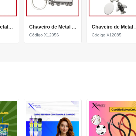
Chaveiro de metal brilhante e espelhado com mosquetão X12191
Chaveiro de Metal Brilhante em formato caminhão X12056
Chaveiro de Metal Bri
Código X12056
Código X12085