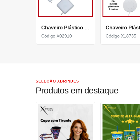
Chaveiro Plástico com Fita métrica em formato quadrangular X02910
Código X02910
Código X18735
SELEÇÃO XBRINDES
Produtos em destaque