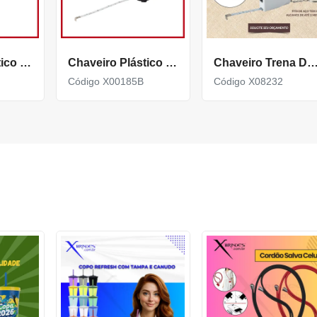
Chaveiro Plástico com Fita métrica plástica de 3 metros X18735
Chaveiro Plástico Trena de 1 Metro com Trava X00185B
Chaveiro Trena De Plástico Com Fita De 2 Metros 
Código X00185B
Código X08232