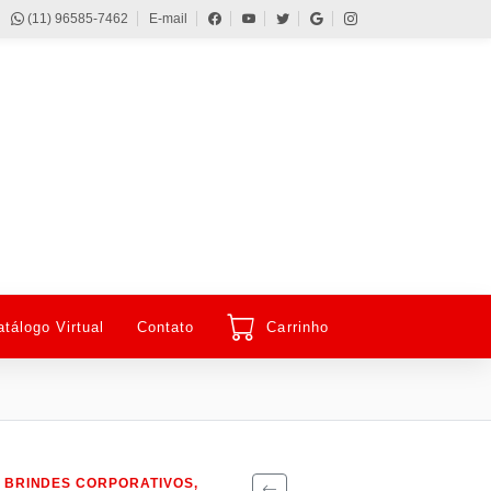
(11) 96585-7462
E-mail
atálogo Virtual
Contato
Carrinho
 BRINDES CORPORATIVOS,