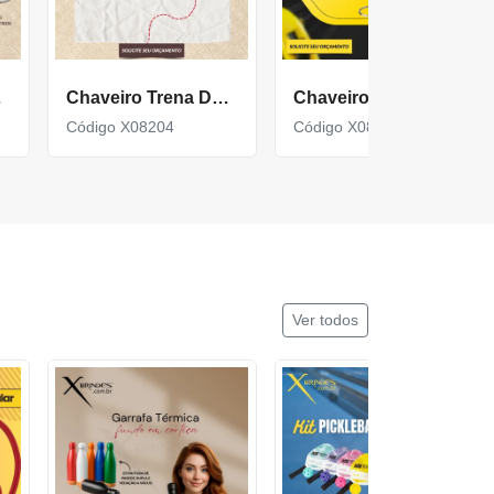
X08232
Chaveiro Trena De Plástico E Com Fita De 1M X08204
Chaveiro Trena Plástico Com Fita De 1 Metro X08205
Código X08204
Código X08205
Ver todos