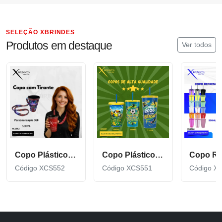
SELEÇÃO XBRINDES
Produtos em destaque
Ver todos
Copo Plástico de 550 ML com Tirante Personalizado XCS552
Copo Plástico personalizado In Mold Label 360 XCS551
Código XCS552
Código XCS551
Código X