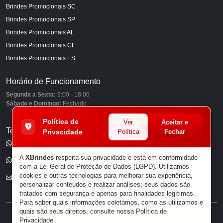
Brindes Promocionais SC
Brindes Promocionais SP
Brindes Promocionais AL
Brindes Promocionais CE
Brindes Promocionais ES
Horário de Funcionamento
Segunda a Sexta:
9:00 - 18:00
Sábado e Domingo:
Fechado
Política de
Ver
Aceitar e
Telefones
Privacidade
Política
Fechar
(11) 98849-6959
A
XBrindes
respeita sua privacidade e está em conformidade
(11) 96585-7462
com a Lei Geral de Proteção de Dados (LGPD). Utilizamos
cookies e outras tecnologias para melhorar sua experiência,
E-mail
personalizar conteúdos e realizar análises; seus dados são
tratados com segurança e apenas para finalidades legítimas.
Para saber quais informações coletamos, como as utilizamos e
quais são seus direitos, consulte nossa
Política de
® XBRINDES
Privacidade
.