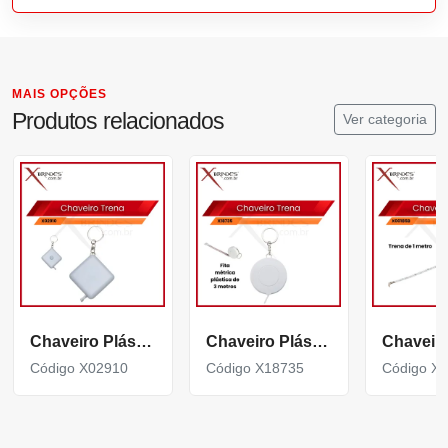
MAIS OPÇÕES
Produtos relacionados
Ver categoria
Chaveiro Plástico com Fita métrica em formato quadrangular X02910
Chaveiro Plástico com Fita métrica plástica de 3 metros X18735
Código X02910
Código X18735
Código X