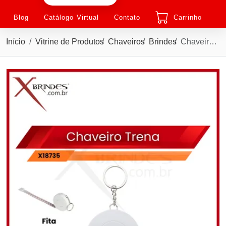
Blog
Catálogo Virtual
Contato
Carrinho
Início
Vitrine de Produtos
Chaveiros
Brindes
Chaveiro Plástico com Fita métrica plástica de 3 metros X18735