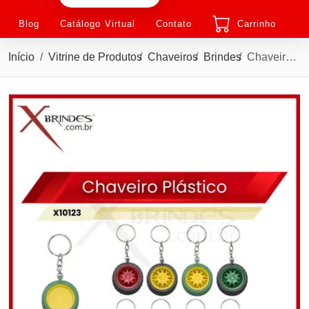
Blog
Catálogo Virtual
Contato
Carrinho
Início
Vitrine de Produtos
Chaveiros
Brindes
Chaveiro plástico Colorido em formato de pneu X10123