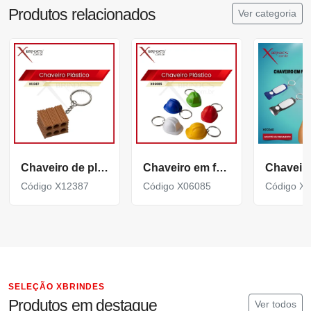
Produtos relacionados
Ver categoria
Chaveiro de plástico personalizável em formato de tijolo X12387
Chaveiro em formato de capacete de segurança X06085
Código X12387
Código X06085
Código X
SELEÇÃO XBRINDES
Produtos em destaque
Ver todos